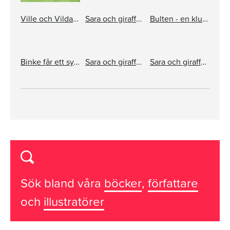
Ville och Vilda Kanin (bok + dvd)
Sara och girafferna i fjällen
Bulten - en klump på fyra ben
Binke får ett syskon
Sara och girafferna på stormarknad
Sara och girafferna
Sök bland våra
böcker
,
författare
och
illustratörer