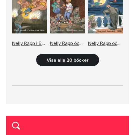
Nelly Rapp i Bergakungens sal
Nelly Rapp och de små under jorden
Nelly Rapp och häxornas natt
Visa alla 20 böcker