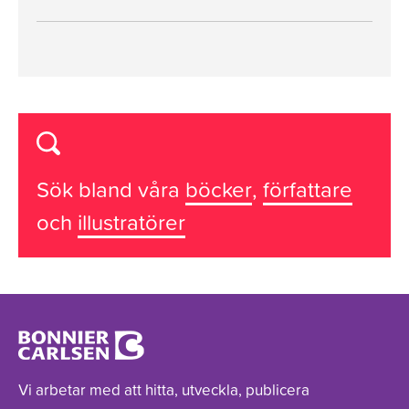
Sök bland våra
böcker
,
författare
och
illustratörer
Vi arbetar med att hitta, utveckla, publicera