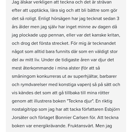
Jag älskar verkligen att teckna och det är strävan
efter att upptäcka, lära sig och att bli bättre som gör
det så roligt. Enligt hörsägen har jag tecknat sedan 3
års ålder men jag själv har inget minne av dagen då
jag plockade upp pennan, eller var det kanske kritan,
och drog det första strecket. För mig är tecknandet
något som alltid bara funnits där som en väldigt stor
del av mitt liv. Under de tidigaste åren var djur det
mest återkommande i mina alster (för att så
småningom konkurreras ut av superhjältar, barbarer
och rymdvarelser med konstiga vapen) så på sätt och
vis kändes det som att gå tillbaka till mina rötter
genom att illustrera boken "Teckna djur". En riktig
nostalgitripp som jag har att tacka författaren Esbjörn
Jorsäter och förlaget Bonnier Carlsen för. Att teckna
boken var energikrävande. Fruktansvärt. Men jag