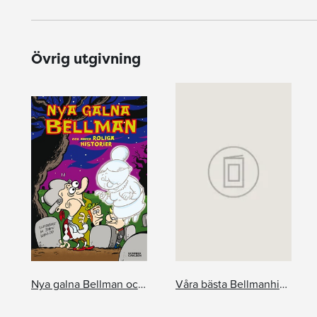
Övrig utgivning
Nya galna Bellman och andra roliga historier
Våra bästa Bellmanhistorier