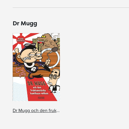
Dr Mugg
Dr Mugg och den fruktansvärda kamikaze-möken