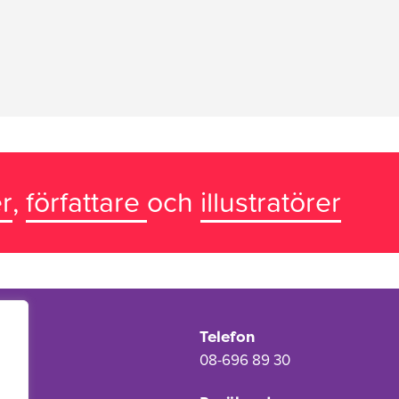
r
,
författare
och
illustratörer
Telefon
08-696 89 30