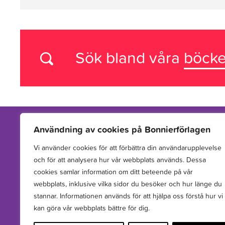
Sök bland våra
böcke
Användning av cookies på Bonnierförlagen
Vi använder cookies för att förbättra din användarupplevelse
Vi arbetar med att hitta, utveckla, publicera och sprida
och för att analysera hur vår webbplats används. Dessa
berättelser för barn och unga.
cookies samlar information om ditt beteende på vår
webbplats, inklusive vilka sidor du besöker och hur länge du
stannar. Informationen används för att hjälpa oss förstå hur vi
kan göra vår webbplats bättre för dig.