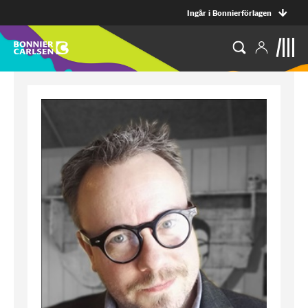
Ingår i Bonnierförlagen