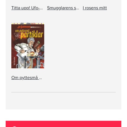
Titta upp! Ufo-mysterier och jakten på fakta
Smugglarens skatt: En julberättelse i 24 kapitel
I rosens mitt
Om pyttesmå partiklar