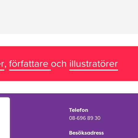
r
,
författare
och
illustratörer
Telefon
08-696 89 30
Besöksadress