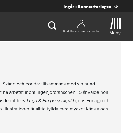
Ingår i Bonnierförlagen
Beställ recensionsexemplar
Meny
n i Skåne och bor där tillsammans med sin hund
 att ha arbetat inom ingenjörbranschen i 5 år valde hon
oksdebut blev
Lugn & Fin på spökjakt
(Idus Förlag) och
 illustrationer är alltid fyllda med mycket känsla och