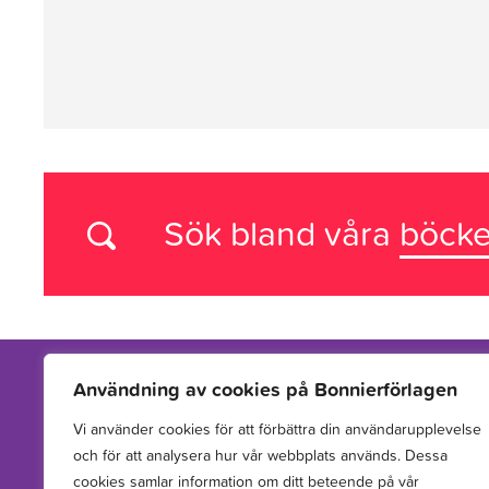
Sök bland våra
böcke
Användning av cookies på Bonnierförlagen
Vi använder cookies för att förbättra din användarupplevelse
Vi arbetar med att hitta, utveckla, publicera och sprida
och för att analysera hur vår webbplats används. Dessa
berättelser för barn och unga.
cookies samlar information om ditt beteende på vår