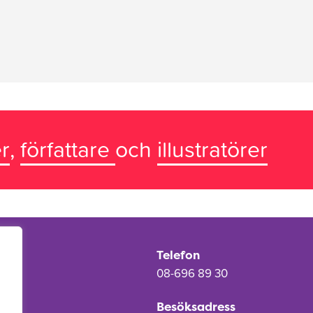
r
,
författare
och
illustratörer
Telefon
08-696 89 30
Besöksadress