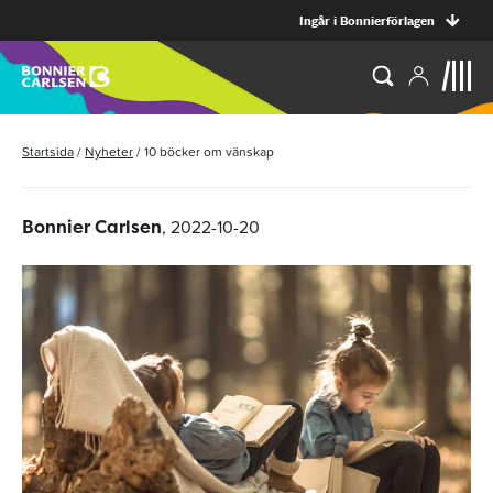
Ingår i Bonnierförlagen
Startsida
/
Nyheter
/
10 böcker om vänskap
, 2022-10-20
Bonnier Carlsen