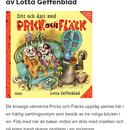
av Lotta Geffenblad
De knasiga vännerna Pricks och Fläcks upptåg samlas här i
en härlig samlingsvolym som består av tre roliga böcker i
en. Följ med när de bakar, möter en drös med insekter och
på egen hand skapar problem i en snöstorm.