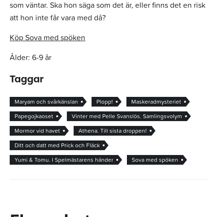
som väntar. Ska hon säga som det är, eller finns det en risk
att hon inte får vara med då?
Köp Sova med spöken
Ålder: 6-9 år
Taggar
Maryam och svårkänslan
Plopp!
Maskeradmysteriet
Papegojkaoset
Vinter med Pelle Svanslös. Samlingsvolym
Mormor vid havet
Athena. Till sista droppen!
Ditt och datt med Prick och Fläck
Yumi & Tomu. I Spelmästarens händer
Sova med spöken