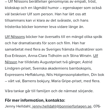
– Ulf Nilssons berättelser genomsyras av empati, tröst,
klokskap och en lågmäld humor – egenskaper som också
väl beskriver Ulf som person. Han har lärt oss att
tillsammans kan vi klara av det svåraste, och hans
trösterika böcker kommer leva vidare länge än.
Ulf Nilssons
böcker har översatts till en mängd olika språk
och har dramatiserats för scen och film. Han har
samarbetat med flera av Sveriges främsta illustratörer som
Eva Eriksson, Anna-Clara Tidholm och Stina Wirsén.
Ulf
Nilsson
har tilldelats Augustpriset två gånger, Astrid
Lindgren-priset, Svenska akademiens barnbokspris,
Expressens Heffaklump, Nils Holgerssonplaketten, Din bok
– vårt val, Barnens bokjury, Maria Gripe-priset, med flera.
Våra tankar går till familjen och de närmast sörjande.
För mer information, kontakta:
Jenny Helldahl,
jenny.helldahl@bonnierforlagen.se
, 076-