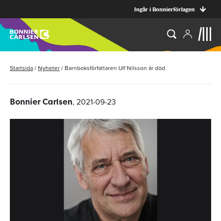
Ingår i Bonnierförlagen
Startsida
/
Nyheter
/
Barnboksförfattaren Ulf Nilsson är död
, 2021-09-23
Bonnier Carlsen