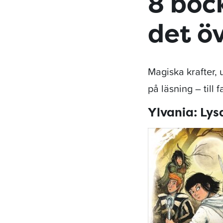
8 böc
det ö
Magiska krafter, 
på läsning – till 
Ylvania: Lys