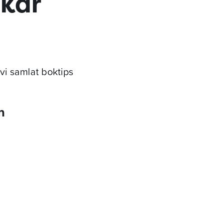
skar
vi samlat boktips
n