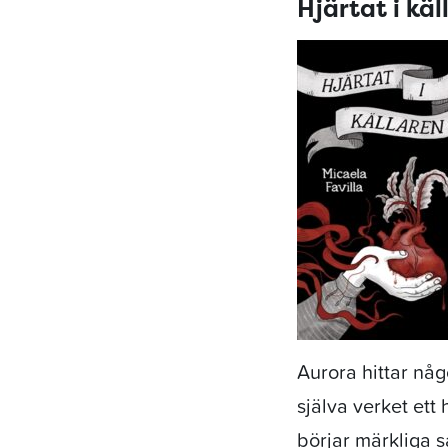
Hjärtat i kä
Aurora hittar någ
själva verket et
börjar märkliga 