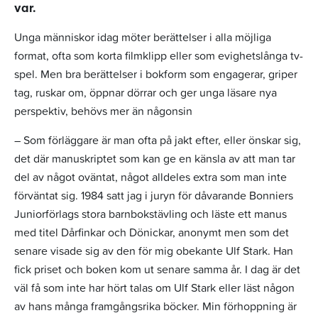
var.
Unga människor idag möter berättelser i alla möjliga
format, ofta som korta filmklipp eller som evighetslånga tv-
spel. Men bra berättelser i bokform som engagerar, griper
tag, ruskar om, öppnar dörrar och ger unga läsare nya
perspektiv, behövs mer än någonsin
– Som förläggare är man ofta på jakt efter, eller önskar sig,
det där manuskriptet som kan ge en känsla av att man tar
del av något oväntat, något alldeles extra som man inte
förväntat sig. 1984 satt jag i juryn för dåvarande Bonniers
Juniorförlags stora barnbokstävling och läste ett manus
med titel Dårfinkar och Dönickar, anonymt men som det
senare visade sig av den för mig obekante Ulf Stark. Han
fick priset och boken kom ut senare samma år. I dag är det
väl få som inte har hört talas om Ulf Stark eller läst någon
av hans många framgångsrika böcker. Min förhoppning är