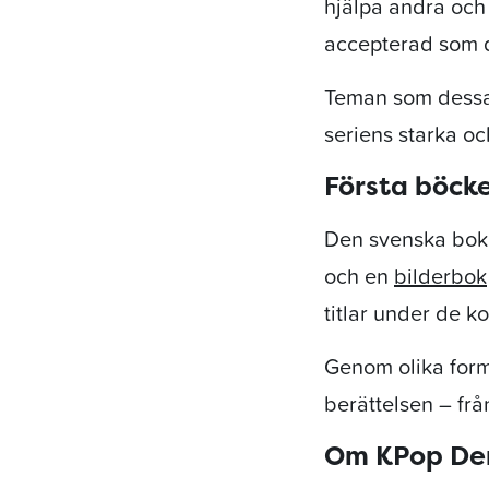
hjälpa andra och
accepterad som 
Teman som dessa 
seriens starka o
Första böck
Den svenska boku
och en
bilderbok
titlar under de 
Genom olika forma
berättelsen – frå
Om KPop Dem