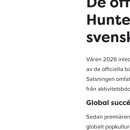
De of
Hunte
svens
Våren 2026 inled
av de officiella 
Satsningen omfatt
från aktivitetsbö
Global succé
Sedan premiären 
globalt popkultur