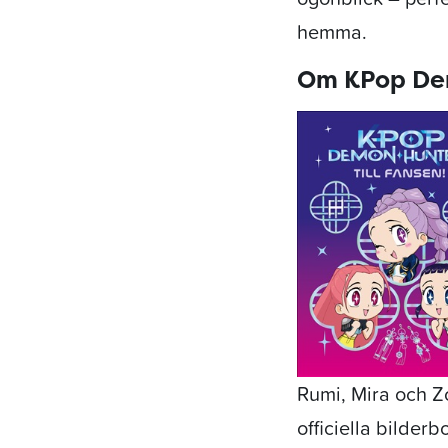
hemma.
Om KPop Dem
Rumi, Mira och Z
officiella bilder