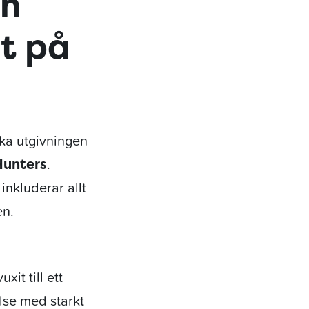
on
t på
ka utgivningen
.
unters
inkluderar allt
en.
uxit till ett
lse med starkt