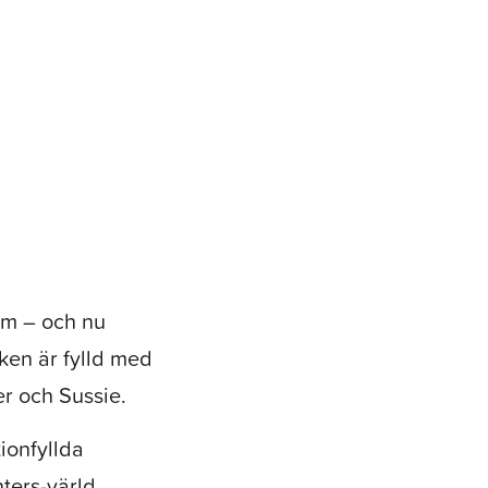
rm – och nu
ken är fylld med
r och Sussie.
ionfyllda
ters-värld