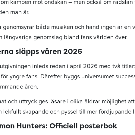
 om kampen mot ondskan – men också om rädslan för
den man är.
genomsyrar både musiken och handlingen är en vi
ch långvariga genomslag bland fans världen över.
erna släpps våren 2026
tgivningen inleds redan i april 2026 med två titlar
för yngre fans. Därefter byggs universumet success
kommande åren.
t och uttryck ges läsare i olika åldrar möjlighet at
n lekfullt skapande och pyssel till mer fördjupande 
on Hunters: Officiell posterbok