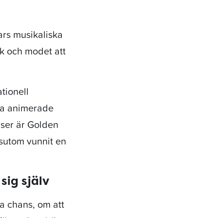
vars musikaliska
k och modet att
tionell
ta animerade
lser är Golden
sutom vunnit en
sig själv
a chans, om att