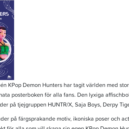
én KPop Demon Hunters har tagit världen med sto
ata posterboken för alla fans. Den lyxiga affischbo
ilder på tjejgruppen HUNTR/X, Saja Boys, Derpy Tige
uder på färgsprakande motiv, ikoniska poser och act
ekt för alla som vill skapa sin egen KPop Demon Hun