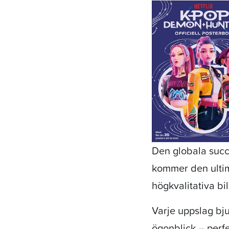
Den globala succ
kommer den ultim
högkvalitativa b
Varje uppslag bj
ögonblick – perf