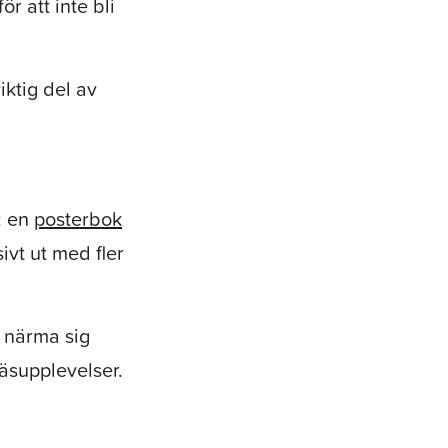
 att inte bli
ktig del av
: en
posterbok
ivt ut med fler
t närma sig
läsupplevelser.