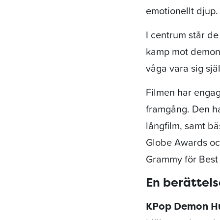
emotionellt djup.
I centrum står de
kamp mot demonis
våga vara sig själ
Filmen har engage
framgång. Den ha
långfilm, samt bä
Globe Awards och
Grammy för Best 
En berättels
KPop Demon H