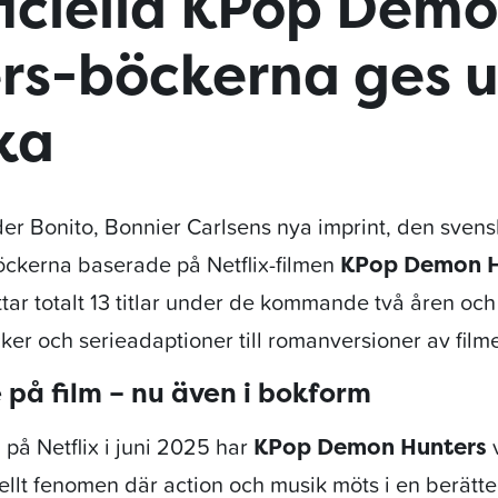
ficiella KPop Dem
rs-böckerna ges u
ka
er Bonito, Bonnier Carlsens nya imprint, den svens
böckerna baserade på Netflix-filmen
KPop Demon H
ar totalt 13 titlar under de kommande två åren och 
cker och serieadaptioner till romanversioner av film
 på film – nu även i bokform
på Netflix i juni 2025 har
v
KPop Demon Hunters
ellt fenomen där action och musik möts i en berätte