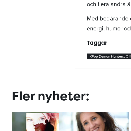
och flera andra 
Med bedårande och
energi, humor och
Taggar
KPop Demon Hunters: Offi
Fler nyheter: