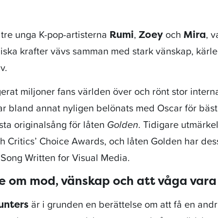
 tre unga K-pop-artisterna
,
och
, 
Rumi
Zoey
Mira
ka krafter vävs samman med stark vänskap, kärle
v.
rat miljoner fans världen över och rönt stor interna
r bland annat nyligen belönats med Oscar för bäs
sta originalsång för låten
Golden
. Tidigare utmärke
 Critics’ Choice Awards, och låten Golden har des
Song Written for Visual Media.
e om mod, vänskap och att våga vara 
är i grunden en berättelse om att få en andr
unters