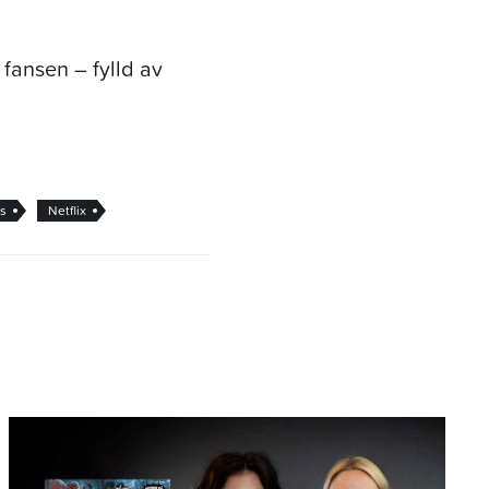
 fansen – fylld av
s
Netflix