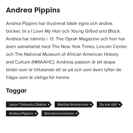
Andrea Pippins
Andrea Pippins har illustrerat både egna och andras
böcker, bl a
I Love My Hair
och
Young Gifted and Black
.
Andrea har nämnts i O. The Oprah Magazine och hon har
även samarbetat med The New York Times, Lincoln Center
och The National Museum of African American History
and Culture (NMAAHC).
Andreas passion är att skapa
bilder som är tilltalande att se på och som även lyfter de
frågor som är viktiga för henne.
Taggar
Jason Timbuktu Diakité
Matilda Westerman
Du har rätt!
Andrea Pippins
Barnkonventionen