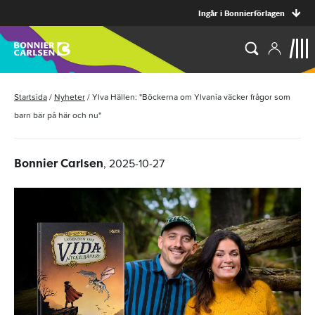
Ingår i Bonnierförlagen
Startsida
/
Nyheter
/
Ylva Hällen: "Böckerna om Ylvania väcker frågor som
barn bär på här och nu"
, 2025-10-27
Bonnier Carlsen