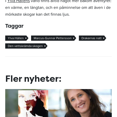
I
Ylva Hällens
värld finns alltid något mer bakom äventyret:
en värme, en längtan, och en påminnelse om att även i de
mörkaste skogar kan det finnas ljus.
Taggar
Ylva Hällen
Marcus-Gunnar Pettersson
Drakarnas natt
Den vettskrämda skogen
Fler nyheter: