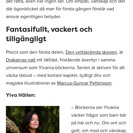
det rätta, även när ingen ser. Om empati, vänskap och det
där ögonblicket då man för första gången förstår vad
ansvar egentligen betyder.
Fantasifullt, vackert och
tillgängligt
Precis som den första delen,
Den vettskrämda skogen
, är
Drakarnas natt
ett lättläst, fristående äventyr i samma
universum som Ylvania-böckerna. Serien är skriven för att
väcka läslust – med kortare kapitel, tydligt driv och
magiska illustrationer av
Marcus-Gunnar Pettersson
.
Ylva Hällen:
– Böckerna om Ylvania
väcker frågor som barn bär
på här och nu. Om ont och
gott, om mod och vänskap,