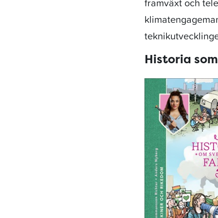
framväxt och tel
klimatengageman
teknikutvecklingen
Historia so