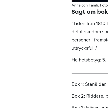
Anna och Farah. Foto:
Sagt om bo
"Tiden från 1810 
detaljrikedom so
personer i framst
uttrycksfull."
Helhetsbetyg: 5.
Bok 1: Stenålder, 
Bok 2: Riddare, p
Bok 3: Häxor, krig