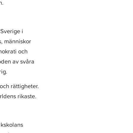
n.
Sverige i
s, människor
mokrati och
ioden av svåra
ig.
och rättigheter.
rldens rikaste.
lkskolans