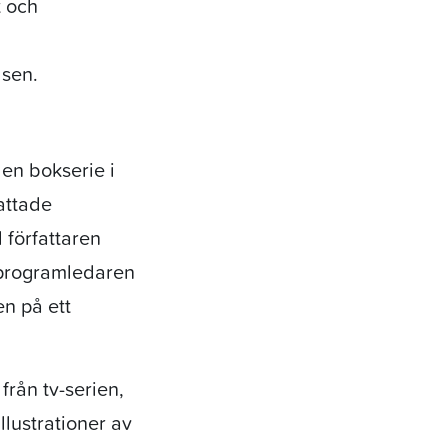
t och
lsen.
en bokserie i
attade
författaren
programledaren
n på ett
från tv-serien,
llustrationer av