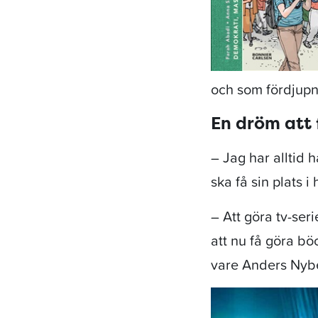
och som fördjupnin
En dröm att 
– Jag har alltid h
ska få sin plats i
– Att göra tv-ser
att nu få göra bö
vare Anders Nybe