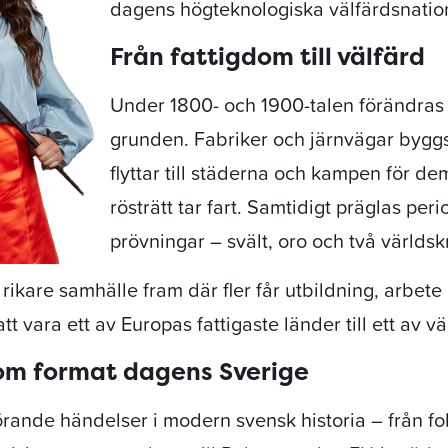
dagens högteknologiska välfärdsnatio
Från fattigdom till välfärd
Under 1800- och 1900-talen förändras 
grunden. Fabriker och järnvägar bygg
flyttar till städerna och kampen för de
rösträtt tar fart. Samtidigt präglas per
prövningar – svält, oro och två världskr
 rikare samhälle fram där fler får utbildning, arbete 
tt vara ett av Europas fattigaste länder till ett av vä
om format dagens Sverige
örande händelser i modern svensk historia – från fo