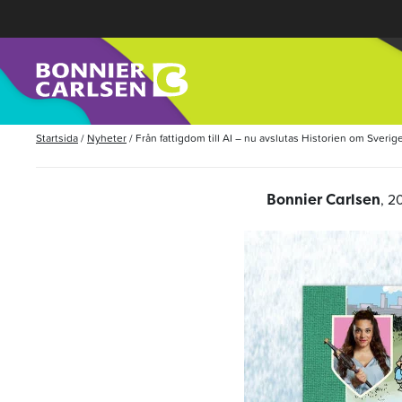
Startsida
/
Nyheter
/
Från fattigdom till AI – nu avslutas Historien om Sveri
, 2
Bonnier Carlsen