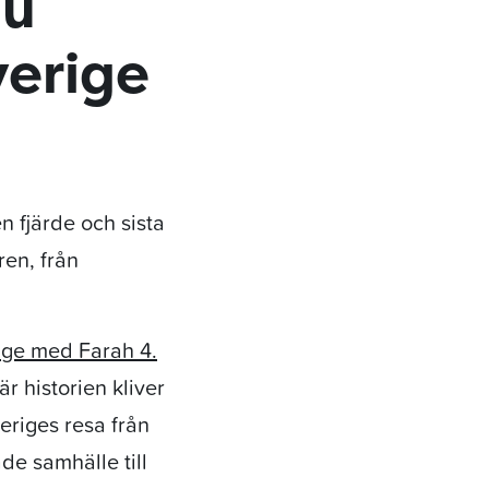
nu
verige
n fjärde och sista
ren, från
ige med Farah 4.
är historien kliver
veriges resa från
de samhälle till