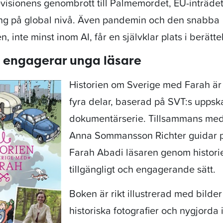
evisionens genombrott till Palmemordet, EU-inträde
g på global nivå. Även pandemin och den snabba
, inte minst inom AI, får en självklar plats i berätte
m engagerar unga läsare
Historien om Sverige med Farah är 
fyra delar, baserad på SVT:s uppsk
dokumentärserie. Tillsammans med 
Anna Sommansson Richter guidar 
Farah Abadi läsaren genom historie
tillgängligt och engagerande sätt.
Boken är rikt illustrerad med bilder 
historiska fotografier och nygjorda i