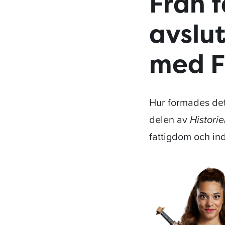
Från f
avslu
med F
Hur formades det 
delen av
Histori
fattigdom och indu