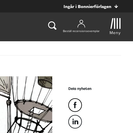
Ingår i Bonnierförlagen
Beställ recensionsexemplar
Meny
Dela nyheten