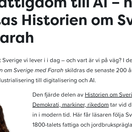
attigdom till AI – 
tas Historien om S
arah
Sverige vi lever i i dag – och vart är vi på väg? I de
en om Sverige med Farah
skildras de senaste 200 å
strialisering till digitalisering och AI.
Den fjärde delen av
Historien om Sver
Demokrati, markiner, rikedom
tar vid d
in i modern tid. Här får läsaren följa S
1800-talets fattiga och jordbruksprägla