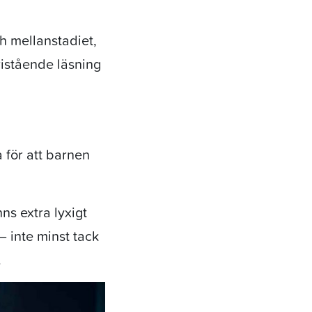
h mellanstadiet,
istående läsning
ra för att barnen
ns extra lyxigt
– inte minst tack
.