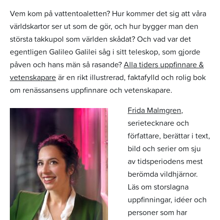
Vem kom på vattentoaletten? Hur kommer det sig att våra
världskartor ser ut som de gör, och hur bygger man den
största takkupol som världen skådat? Och vad var det
egentligen Galileo Galilei såg i sitt teleskop, som gjorde
påven och hans män så rasande?
Alla tiders uppfinnare &
vetenskapare
är en rikt illustrerad, faktafylld och rolig bok
om renässansens uppfinnare och vetenskapare.
Frida Malmgren
,
serietecknare och
författare, berättar i text,
bild och serier om sju
av tidsperiodens mest
berömda vildhjärnor.
Läs om storslagna
uppfinningar, idéer och
personer som har