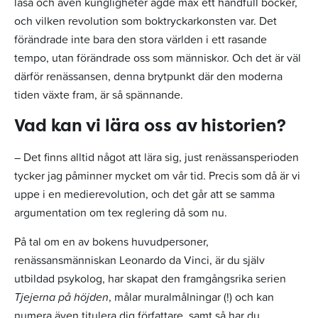
läsa och även kungligheter ägde max ett handfull böcker,
och vilken revolution som boktryckarkonsten var. Det
förändrade inte bara den stora världen i ett rasande
tempo, utan förändrade oss som människor. Och det är väl
därför renässansen, denna brytpunkt där den moderna
tiden växte fram, är så spännande.
Vad kan vi lära oss av historien?
– Det finns alltid något att lära sig, just renässansperioden
tycker jag påminner mycket om vår tid. Precis som då är vi
uppe i en medierevolution, och det går att se samma
argumentation om tex reglering då som nu.
På tal om en av bokens huvudpersoner,
renässansmänniskan Leonardo da Vinci, är du själv
utbildad psykolog, har skapat den framgångsrika serien
Tjejerna på höjden
, målar muralmålningar (!) och kan
numera även titulera dig författare, samt så har du