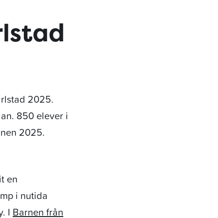
rlstad
arlstad 2025.
an. 850 elever i
minen 2025.
it en
mp i nutida
y. I
Barnen från