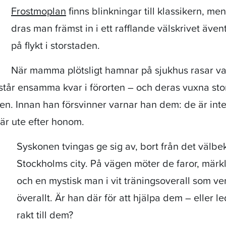
Frostmoplan
finns blinkningar till klassikern, m
dras man främst in i ett rafflande välskrivet äve
på flykt i storstaden.
När mamma plötsligt hamnar på sjukhus rasar v
tår ensamma kvar i förorten – och deras vuxna stor
nen. Innan han försvinner varnar han dem: de är int
är ute efter honom.
Syskonen tvingas ge sig av, bort från det välbe
Stockholms city. På vägen möter de faror, märk
och en mystisk man i vit träningsoverall som v
överallt. Är han där för att hjälpa dem – eller l
rakt till dem?