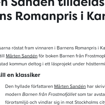
n Sandén tilldelas
ns Romanpris i Ka
sarna röstat fram vinnaren i Barnens Romanpris i K
ill
Mårten Sandén
för boken Barnen från Frostmopl
lstad kommun deltog i ett läsprojekt under höstter
ill en klassiker
Den hyllade författaren
Mårten Sandén
har skriv
modern
Barnen från Frostmofjället
som tar avsta
förortsmiljö och vindlar sig in mot Stockholms cit