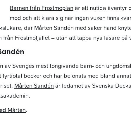
Barnen från Frostmoplan
är ett nutida äventyr
mod och att klara sig när ingen vuxen finns kv
okslukare, där Mårten Sandén med säker hand knyter
 från Frostmofjället – utan att tappa nya läsare på
Sandén
n av Sveriges mest tongivande barn- och ungdomsb
ett fyrtiotal böcker och har belönats med bland ann
riset.
Mårten Sandén
är ledamot av Svenska Deck
ksakademin.
med Mårten
.