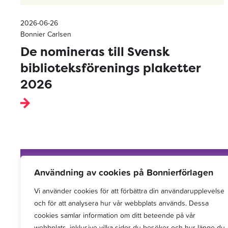
2026-06-26
Bonnier Carlsen
De nomineras till Svensk
biblioteksförenings plaketter
2026
Användning av cookies på Bonnierförlagen
Vi använder cookies för att förbättra din användarupplevelse
Vi arbetar med att hitta, utveckla, publicera och
och för att analysera hur vår webbplats används. Dessa
sprida berättelser för barn och unga.
cookies samlar information om ditt beteende på vår
webbplats, inklusive vilka sidor du besöker och hur länge du