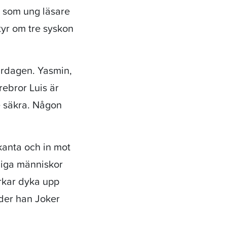
en som ung läsare
ntyr om tre syskon
ardagen. Yasmin,
ebror Luis är
e säkra. Någon
kanta och in mot
liga människor
erkar dyka upp
eder han Joker