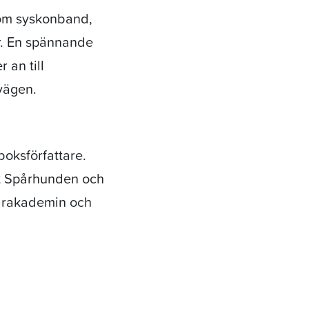
 om syskonband,
ar. En spännande
 an till
 vägen.
oksförfattare.
at Spårhunden och
arakademin och