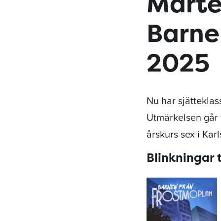
Mårte
Barne
2025
Nu har sjätteklas
Utmärkelsen går t
årskurs sex i Kar
Blinkningar t