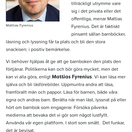
tillräckligt utrymme vare
sig i det privata eller det
offentliga, menar Mattias
Matttias Fyrenius
Fyrenius. Det är faktiskt
pinsamt sällan barnböcker,
läsning och lyssning får ta plats och bli den stora
snackisen; i positiv bemärkelse.
Vi behöver hjälpas åt ge att ge barnboken den plats den
förtjänar. Politikerna kan och bör göra mycket, men det
kan vi alla göra, enligt
. Vi kan läsa mer
Mattias Fyrenius
själva och bli läsförebilder. Uppmuntra andra att läsa,
framförallt män och pappor. Läsa för barnen, både våra
egna och andras barn. Berätta när man läst, lyssnat på eller
hört om barnbok som engagerar. Försöka påverka
medierna att bevaka det vi gör som något lustfyllt.
Använda vår egen plattform. I stort som smått. Det funkar,
det är bevisat.