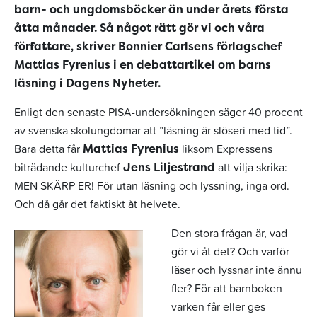
barn- och ungdomsböcker än under årets första
åtta månader. Så något rätt gör vi och våra
författare, skriver Bonnier Carlsens förlagschef
Mattias Fyrenius i en debattartikel om barns
läsning i
Dagens Nyheter
.
Enligt den senaste PISA-undersökningen säger 40 procent
av svenska skolungdomar att ”läsning är slöseri med tid”.
Bara detta får
liksom Expressens
Mattias Fyrenius
biträdande kulturchef
att vilja skrika:
Jens Liljestrand
MEN SKÄRP ER! För utan läsning och lyssning, inga ord.
Och då går det faktiskt åt helvete.
Den stora frågan är, vad
gör vi åt det? Och varför
läser och lyssnar inte ännu
fler? För att barnboken
varken får eller ges