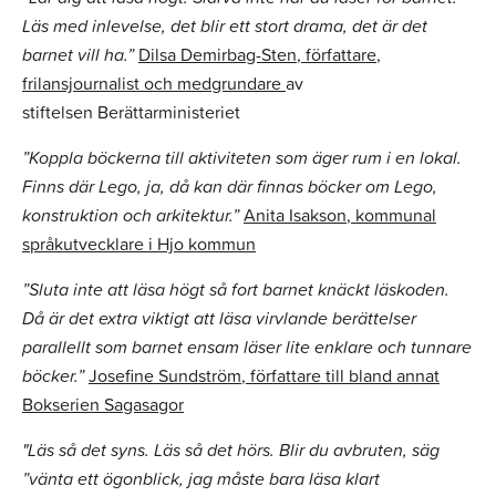
Läs med inlevelse, det blir ett stort drama, det är det
barnet vill ha.”
Dilsa Demirbag-Sten, författare,
frilansjournalist och medgrundare
av
stiftelsen Berättarministeriet
”Koppla böckerna till aktiviteten som äger rum i en lokal.
Finns där Lego, ja, då kan där finnas böcker om Lego,
konstruktion och arkitektur.”
Anita Isakson, kommunal
språkutvecklare i Hjo kommun
”Sluta inte att läsa högt så fort barnet knäckt läskoden.
Då är det extra viktigt att läsa virvlande berättelser
parallellt som barnet ensam läser lite enklare och tunnare
böcker.”
Josefine Sundström, författare till bland annat
Bokserien Sagasagor
"Läs så det syns. Läs så det hörs. Blir du avbruten, säg
”vänta ett ögonblick, jag måste bara läsa klart