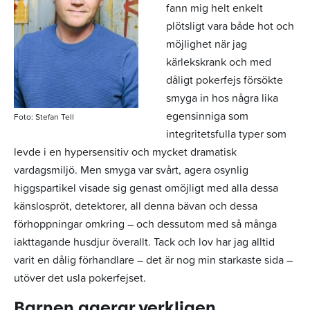
fann mig helt enkelt
plötsligt vara både hot och
möjlighet när jag
kärlekskrank och med
dåligt pokerfejs försökte
smyga in hos några lika
egensinniga som
Foto: Stefan Tell
integritetsfulla typer som
levde i en hypersensitiv och mycket dramatisk
vardagsmiljö. Men smyga var svårt, agera osynlig
higgspartikel visade sig genast omöjligt med alla dessa
känslospröt, detektorer, all denna bävan och dessa
förhoppningar omkring – och dessutom med så många
iakttagande husdjur överallt. Tack och lov har jag alltid
varit en dålig förhandlare – det är nog min starkaste sida –
utöver det usla pokerfejset.
Barnen agerar verkligen