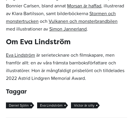
Bonnier Carlsen, bland annat
Morsan är haffad
, illustrerad
av Klara Bartilsson, samt bilderböckerna
Stormen och
monstertrucken
och
Vulkanen och monsterbrandbilen
med illustrationer av
Simon Jannerland
.
Om Eva Lindström
Eva Lindström
är serietecknare och filmskapare, men
framför allt: en av våra främsta barnboksförfattare och
illustratörer. Hon är mångfaldigt prisbelönt och tilldelades
2022 Astrid Lindgren Memorial Award.
Taggar
Daniel Sjölin
Eva Lindström
Victor är silly