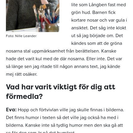
lite som Långben fast med
grön hud. Barnen fick
kortare nosar och var gula i
ansiktet. Det såg inte klokt
ut så jag började om. Det
Foto: Nille Leander
kändes som att de gröna
nosarna stal uppmärksamhet från berättelsen. Kanske
hade det varit kul med de där nosarna. Eller inte. Det var
så länge sen jag ritade till någon annans text, jag kände
mej rätt osäker.
Vad har varit viktigt för dig att
förmedla?
Hopp och förtvivlan ville jag skulle finnas i bilderna.
Eva:
Det finns humor i texten så det ville jag också ha med i
bilderna. Kanske inte så tydlig humor men den ska gå att
se för den som är på det humöret.