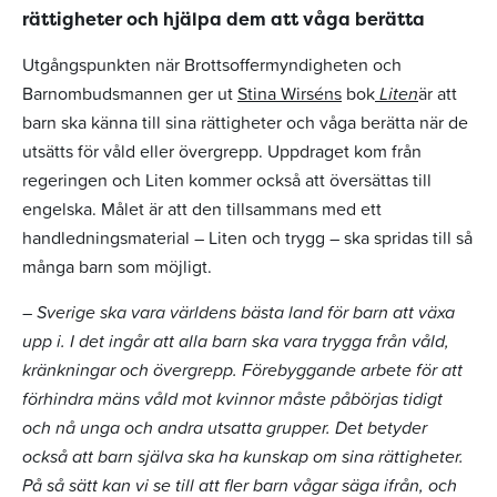
rättigheter och hjälpa dem att våga berätta
Utgångspunkten när Brottsoffermyndigheten och
Barnombudsmannen ger ut
Stina Wirséns
bok
Liten
är att
barn ska känna till sina rättigheter och våga berätta när de
utsätts för våld eller övergrepp. Uppdraget kom från
regeringen och Liten kommer också att översättas till
engelska. Målet är att den tillsammans med ett
handledningsmaterial – Liten och trygg – ska spridas till så
många barn som möjligt.
– Sverige ska vara världens bästa land för barn att växa
upp i. I det ingår att alla barn ska vara trygga från våld,
kränkningar och övergrepp. Förebyggande arbete för att
förhindra mäns våld mot kvinnor måste påbörjas tidigt
och nå unga och andra utsatta grupper. Det betyder
också att barn själva ska ha kunskap om sina rättigheter.
På så sätt kan vi se till att fler barn vågar säga ifrån, och