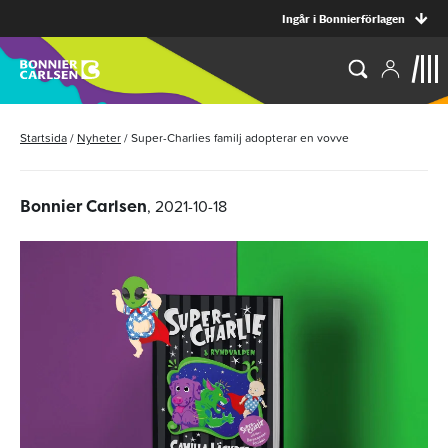
Ingår i Bonnierförlagen
Startsida
/
Nyheter
/
Super-Charlies familj adopterar en vovve
, 2021-10-18
Bonnier Carlsen