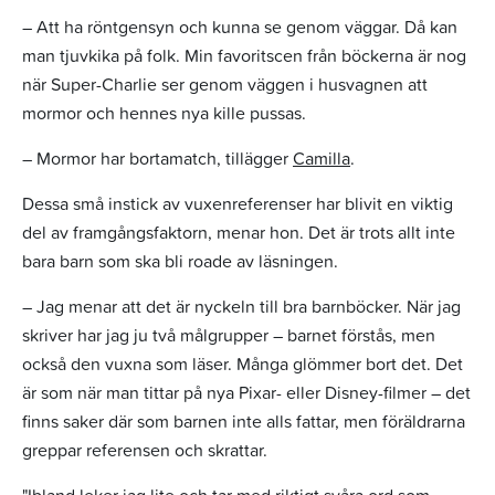
– Att ha röntgensyn och kunna se genom väggar. Då kan
man tjuvkika på folk. Min favoritscen från böckerna är nog
när Super-Charlie ser genom väggen i husvagnen att
mormor och hennes nya kille pussas.
– Mormor har bortamatch, tillägger
Camilla
.
Dessa små instick av vuxenreferenser har blivit en viktig
del av framgångsfaktorn, menar hon. Det är trots allt inte
bara barn som ska bli roade av läsningen.
– Jag menar att det är nyckeln till bra barnböcker. När jag
skriver har jag ju två målgrupper – barnet förstås, men
också den vuxna som läser. Många glömmer bort det. Det
är som när man tittar på nya Pixar- eller Disney-filmer – det
finns saker där som barnen inte alls fattar, men föräldrarna
greppar referensen och skrattar.
"Ibland leker jag lite och tar med riktigt svåra ord som