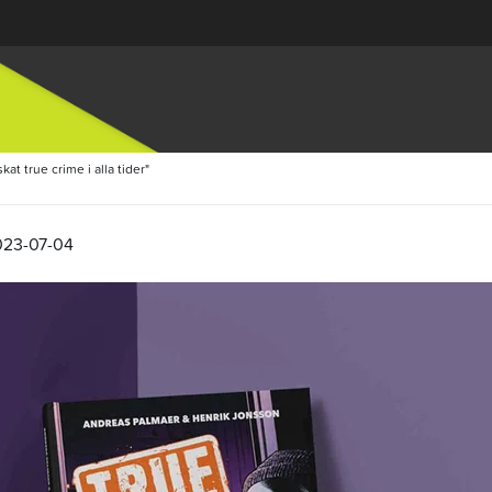
at true crime i alla tider"
023-07-04