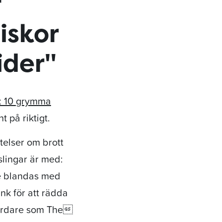
r
iskor
ider"
1: 10 grymma
t på riktigt.
telser om brott
tslingar är med:
e blandas med
nk för att rädda
 mördare som The