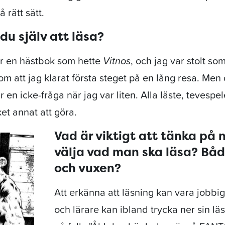
å rätt sätt.
du själv att läsa?
ar en hästbok som hette
Vitnos
, och jag var stolt so
Som att jag klarat första steget på en lång resa. Men
r en icke-fråga när jag var liten. Alla läste, tevespe
et annat att göra.
Vad är viktigt att tänka på 
välja vad man ska läsa? Bå
och vuxen?
Att erkänna att läsning kan vara jobbigt
och lärare kan ibland trycka ner sin lä