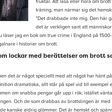
fruktar. Att läsa eller höra om brott
träning, man närmar sig det hemska
"Det drabbade inte mig. Den här 
det är verkligen sant att människor
 nu läser jag en bok om true crime i England på 1500-
lnare i historier om brott.
om lockar med berättelser om brott 
 men det är något speciellt med att något har hänt på 
nition dramatiska, allt står på spel vid till exempel 
men om snabba pengar går upp i rök, istället väntar
lingen. Och de som drabbas av brottslingen är med
 de kanske aldrig glömmer. Det är hemskt och spänn