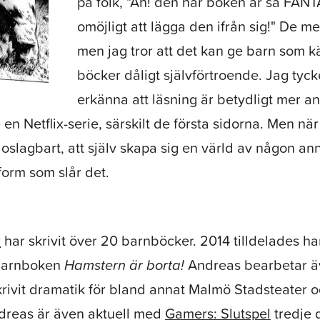
på folk, "Åh! den här boken är så FANT
omöjligt att lägga den ifrån sig!" De men
men jag tror att det kan ge barn som
böcker dåligt självförtroende. Jag tyck
erkänna att läsning är betydligt mer 
se en Netflix-serie, särskilt de första sidorna. Men 
t oslagbart, att själv skapa sig en värld av någon an
form som slår det.
r
har skrivit över 20 barnböcker. 2014 tilldelades h
r barnboken
Hamstern är borta!
Andreas bearbetar äv
skrivit dramatik för bland annat Malmö Stadsteater
dreas är även aktuell med
Gamers: Slutspel
tredje d