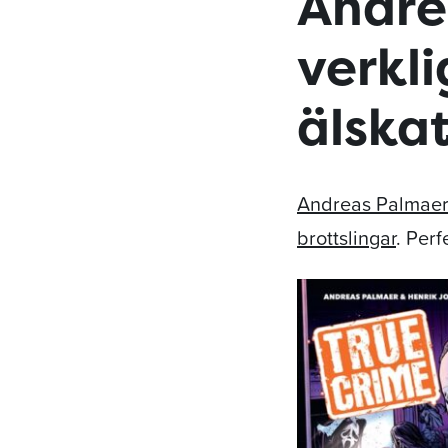
Andre
verkl
älskat
Andreas Palmae
brottslingar
. Perf