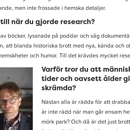
ande, men inte frossade i hemska detaljer.
 till när du gjorde research?
 av böcker, lyssnade på poddar och såg dokumentäre
ixen, att blanda historiska brott med nya, kända och
 hemskheter och humor. Till det krävdes mycket res
Varför tror du att människ
tider och oavsett ålder gil
skrämda?
Nästan alla är rädda för att drabb
är inte rädd när man går ensam 
mörk park? Och då är det just brot