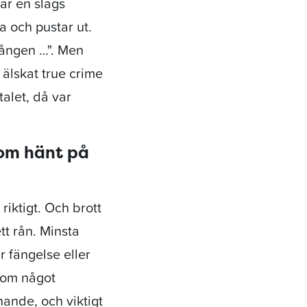
 är en slags
 och pustar ut.
gången …". Men
 älskat true crime
talet, då var
som hänt på
riktigt. Och brott
ett rån. Minsta
 fängelse eller
 om något
ande, och viktigt