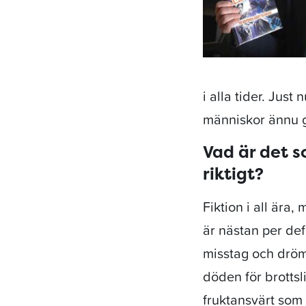
i alla tider. Just
människor ännu ga
Vad är det s
riktigt?
Fiktion i all ära,
är nästan per defi
misstag och dröm
döden för brotts
fruktansvärt som