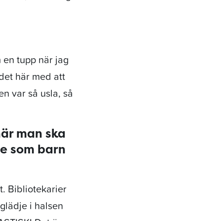
m en tupp när jag
 det här med att
len var så usla, så
när man ska
de som barn
. Bibliotekarier
sglädje i halsen