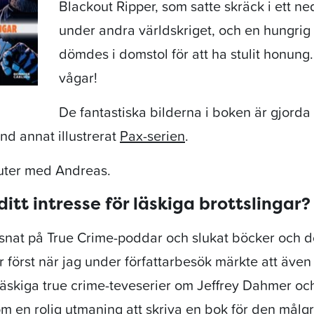
Blackout Ripper, som satte skräck i ett n
under andra världskriget, och en hungrig
dömdes i domstol för att ha stulit honung
vågar!
De fantastiska bilderna i boken är gjorda
nd annat illustrerat
Pax-serien
.
nuter med Andreas.
ditt intresse för läskiga brottslingar?
ssnat på True Crime-poddar och slukat böcker och
r först när jag under författarbesök märkte att äve
) läskiga true crime-teveserier om Jeffrey Dahmer o
om en rolig utmaning att skriva en bok för den mål