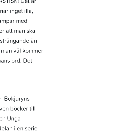
ASTISK! Det är
ar inget illa,
 kämpar med
er att man ska
ansträngande än
när man väl kommer
nans ord. Det
an Bokjuryns
en böcker till
 och Unga
elan i en serie