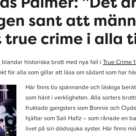
as Palmer: "Det ä
igen sant att männ
 true crime i alla t
r
blandar historiska brott med nya fall i
True Crime 
ekt för alla som gillar att läsa om sådant som har hän
Här finns tio spännande och läskiga berät
som hänt i verkligheten. Alla sorters brot
fruktade gangsters som Bonnie och Clyd
hjältar som Sali Hafiz – som rånade en ba
livet på sin dödssjuka syster. Här finns