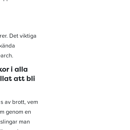
r. Det viktiga
 okända
earch.
or i alla
lat att bli
as av brott, vem
hem genom en
tslingar man