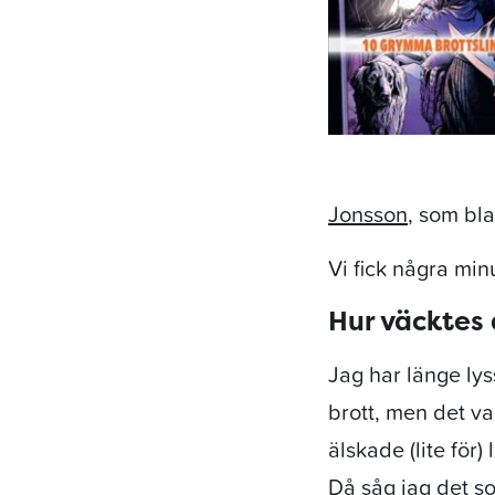
Jonsson
, som bla
Vi fick några mi
Hur väcktes 
Jag har länge ly
brott, men det va
älskade (lite för
Då såg jag det s