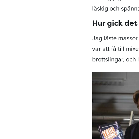
läskig och spänn
Hur gick det
Jag läste massor
var att få till m
brottslingar, och