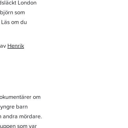
edsläckt London
 björn som
. Läs om du
 av
Henrik
 dokumentärer om
n yngre barn
ch andra mördare.
gruppen som var