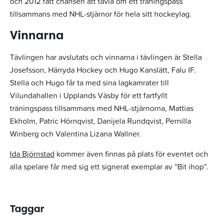
och 2012 fått chansen att tävla om ett träningspass
tillsammans med NHL-stjärnor för hela sitt hockeylag.
Vinnarna
Tävlingen har avslutats och vinnarna i tävlingen är Stella
Josefsson, Härryda Hockey och Hugo Kanslätt, Falu IF.
Stella och Hugo får ta med sina lagkamrater till
Vilundahallen i Upplands Väsby för ett fartfyllt
träningspass tillsammans med NHL-stjärnorna, Mattias
Ekholm, Patric Hörnqvist, Danijela Rundqvist, Pernilla
Winberg och Valentina Lizana Wallner.
Ida Björnstad
kommer även finnas på plats för eventet och
alla spelare får med sig ett signerat exemplar av ”Bit ihop”.
Taggar