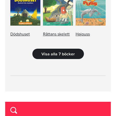
Dödshuset
Råttans skelett
Hajpuss
Visa alla 7 böcker