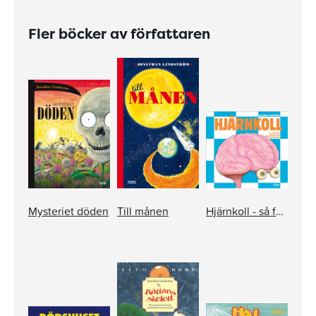
Fler böcker av författaren
Mysteriet döden
Till månen
Hjärnkoll - så funkar synen och medvetandet