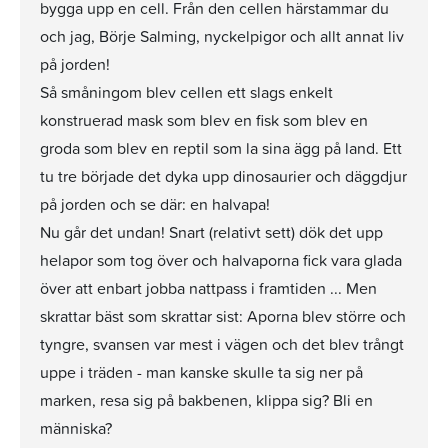
bygga upp en cell. Från den cellen härstammar du
och jag, Börje Salming, nyckelpigor och allt annat liv
på jorden!
Så småningom blev cellen ett slags enkelt
konstruerad mask som blev en fisk som blev en
groda som blev en reptil som la sina ägg på land. Ett
tu tre började det dyka upp dinosaurier och däggdjur
på jorden och se där: en halvapa!
Nu går det undan! Snart (relativt sett) dök det upp
helapor som tog över och halvaporna fick vara glada
över att enbart jobba nattpass i framtiden ... Men
skrattar bäst som skrattar sist: Aporna blev större och
tyngre, svansen var mest i vägen och det blev trångt
uppe i träden - man kanske skulle ta sig ner på
marken, resa sig på bakbenen, klippa sig? Bli en
människa?