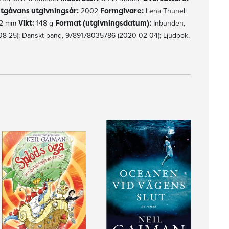
utgåvans utgivningsår:
2002
Formgivare:
Lena Thunell
12 mm
Vikt:
148 g
Format (utgivningsdatum):
Inbunden,
-25); Danskt band, 9789178035786 (2020-02-04); Ljudbok,