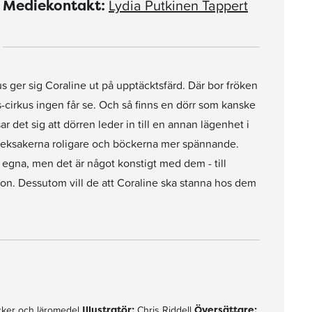
Lydia Putkinen Tappert
Mediekontakt:
us ger sig Coraline ut på upptäcktsfärd. Där bor fröken
cirkus ingen får se. Och så finns en dörr som kanske
r det sig att dörren leder in till en annan lägenhet i
e, leksakerna roligare och böckerna mer spännande.
 egna, men det är något konstigt med dem - till
ögon. Dessutom vill de att Coraline ska stanna hos dem
ker och läromedel
Illustratör:
Chris Riddell
Översättare: