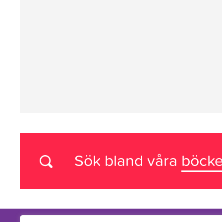
Sök bland våra
böcke