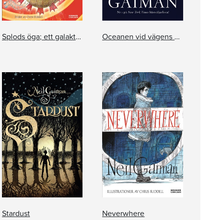
Splods öga; ett galaktiskt äventyr
Oceanen vid vägens slut
Stardust
Neverwhere