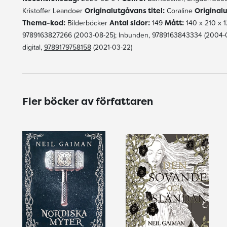
Kristoffer Leandoer
Originalutgåvans titel:
Coraline
Original
Thema-kod:
Bilderböcker
Antal sidor:
149
Mått:
140 x 210 x 
9789163827266 (2003-08-25); Inbunden, 9789163843334 (2004-08
digital,
9789179758158
(2021-03-22)
Fler böcker av författaren