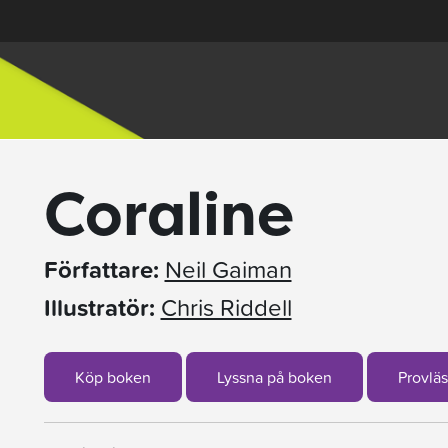
Coraline
Författare:
Neil Gaiman
Illustratör:
Chris Riddell
Köp boken
Lyssna på boken
Provläs