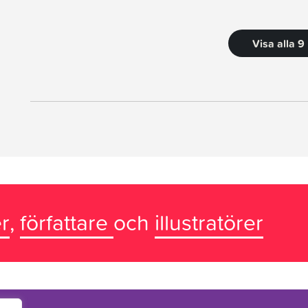
Visa alla 9
r
,
författare
och
illustratörer