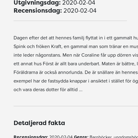
2020-02-04
Utgivningsdag:
2020-02-04
Recensionsdag:
Dagen efter det att hennes familj flyttat in i ett gammalt h
Spink och fröken Kraft, en gammal man som tränar en mus-
inte leder någonstans. Men när Coraline får upp dörren visa
ett annat hus Först är allt bara underbart. Maten är bättr
Föräldrarna är också annorlunda. De är snällare än hennes
exempel har de fastsydda knappar i ansiktet i stället för 
och vara deras dotter för alltid ...
Detaljerad fakta
Recensionsdag:
2020-02-04
Genre:
Barnböcker, ungdomsböc