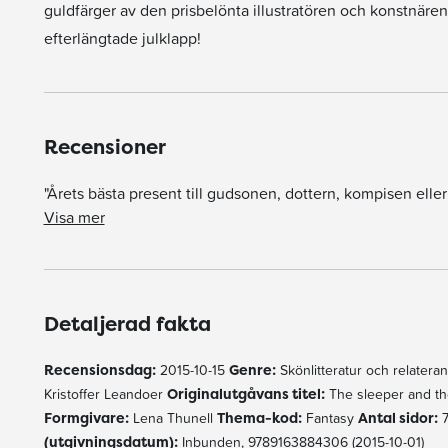
guldfärger av den prisbelönta illustratören och konstnären
efterlängtade julklapp!
Recensioner
"Årets bästa present till gudsonen, dottern, kompisen eller 
" är ett bilderbokens mästarmöte, allålderslitteratur när det är som bäst. Och bra är väl det. För att citera den gamle C S. Lewis, En barnbok som bara läses av barn, är ingen bra bok."
är en finfin sagobok, fylld med både det väntade och det oväntade. Den är tydligt inspirerad av både Snövit och Törnrosa men berättar ändå
"Ingen kan som Gaiman få fantasin att sjunga med samtliga stämmor, inte minst de mörkaste, det här blir "Fem sländor", helt klart!"
, en magisk saga om en förtrollad värld, mycket vackert paketerad. Årets bästa present till gudsonen, dottern, kompisen eller varför inte dig själv
Visa mer
Detaljerad fakta
Recensionsdag:
2015-10-15
Genre:
Skönlitteratur och relater
Kristoffer Leandoer
Originalutgåvans titel:
The sleeper and th
Formgivare:
Lena Thunell
Thema-kod:
Fantasy
Antal sidor:
(utgivningsdatum):
Inbunden, 9789163884306 (2015-10-01)