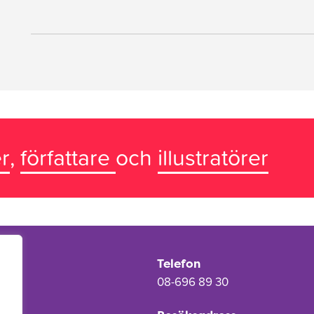
r
,
författare
och
illustratörer
Telefon
08-696 89 30