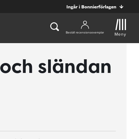
Ingår i Bonnierförlagen
Beställ recensionsexemplar
Meny
och sländan