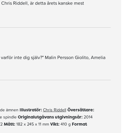
 Chris Riddell, är detta årets kanske mest
varför inte dig själv?" Malin Persson Giolito, Amelia
 en helt ny historia på typiskt Gaiman-vis. Den är dessutom vackert illustrerad i svartvitt (och guld) av Chris Ridell."
ande ämnen
Illustratör:
Chris Riddell
Översättare:
e spindle
Originalutgåvans utgivningsår:
2014
72
Mått:
182 x 245 x 11 mm
Vikt:
410 g
Format