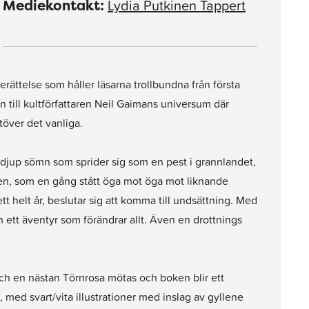
Lydia Putkinen Tappert
Mediekontakt:
ttelse som håller läsarna trollbundna från första
n till kultförfattaren Neil Gaimans universum där
töver det vanliga.
 djup sömn som sprider sig som en pest i grannlandet,
en, som en gång stått öga mot öga mot liknande
t helt år, beslutar sig att komma till undsättning. Med
h ett äventyr som förändrar allt. Även en drottnings
ch en nästan Törnrosa mötas och boken blir ett
med svart/vita illustrationer med inslag av gyllene