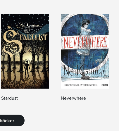
Stardust
Neverwhere
 böcker