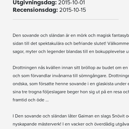
2015-10-01
Utgivningsdag:
2015-10-15
Recensionsdag:
Den sovande och sländan är en mörk och magisk fantasyberä
sidan till det spektakulära och befriande slutet! Välkomme
sagor, myter och legender blandas till en bokupplevelse u
Drottningen nås kvällen innan sitt bröllop av budet om en
och som förvandlar invånarna till sömngångare. Drottning
ondska, som försatte henne sovande i en glaskista under et
sina tre trogna följeslagare beger hon sig ut på en resa oc
framtid och öde …
I Den sovande och sländan låter Gaiman en slags Snövit o
nyskapande mästerverk! I en vacker och överdådig utgåva, 