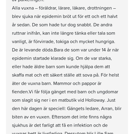
Alla vuxna – föräldrar, lärare, läkare, drottningen –
blev sjuka när epidemin bröt ut för ett och ett halvt
år sedan. De som hade tur dog snabbt. De andra
ruttnar inifrån, kan inte längre tänka eller tala som
vanligt, är förvirrade, tokiga och mycket hungriga.
De är levande döda.Bara de som var under 14 år när
epidemin startade klarade sig. Om de var starka,
eller hade äldre barn som kunde hjälpa dem att
skaffa mat och ett säkert ställe att sova på. För helst
äter de vuxna barn. Mammor och pappor är
fienden.Vi får följa gänget med barn och ungdomar
som slagit sig ner i en matbutik vid Holloway. Just
den här dagen är speciell: Gängets ledare, Arran, blir
biten av en vuxen. Eftersom det inte finns några
sjukhus är det farligt att få en infektion och de
vuxnas bett är livsfarliga. Dessutom blir Lille Sam