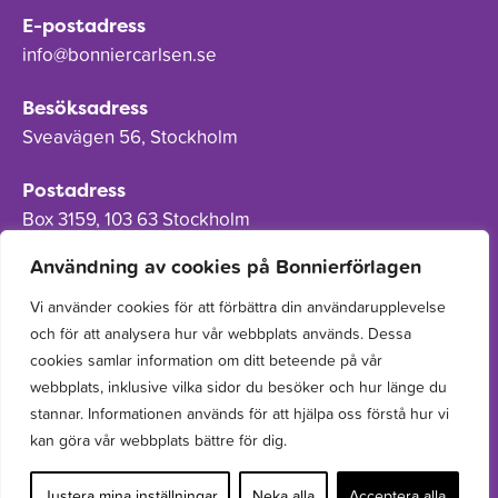
E-postadress
info@bonniercarlsen.se
Besöksadress
Sveavägen 56, Stockholm
Postadress
Box 3159, 103 63 Stockholm
Användning av cookies på Bonnierförlagen
Vi använder cookies för att förbättra din användarupplevelse
och för att analysera hur vår webbplats används. Dessa
Om Bonnierförlagen
cookies samlar information om ditt beteende på vår
Cookies
webbplats, inklusive vilka sidor du besöker och hur länge du
stannar. Informationen används för att hjälpa oss förstå hur vi
Integritetspolicy
kan göra vår webbplats bättre för dig.
Justera mina inställningar
Neka alla
Acceptera alla