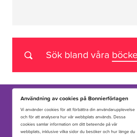
Sök bland våra
böcke
Användning av cookies på Bonnierförlagen
Vi använder cookies för att förbättra din användarupplevelse
Vi arbetar med att hitta, utveckla, publicera och sprida
och för att analysera hur vår webbplats används. Dessa
berättelser för barn och unga.
cookies samlar information om ditt beteende på vår
webbplats, inklusive vilka sidor du besöker och hur länge du