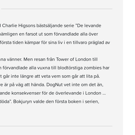
 I Charlie Higsons bästsäljande serie ”De levande
 nämligen en farsot ut som förvandlade alla över
rsta tiden kämpar för sina liv i en tillvaro präglad av
nna vänner. Men resan från Tower of London till
 förvandlade alla vuxna till blodtörstiga zombies har
 går inte längre att veta vem som går att lita på.
e är på väg att hända. DogNut vet inte om det än,
dande konsekvenser för de överlevande i London …
döda”. Bokjuryn valde den första boken i serien,