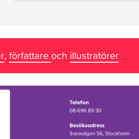
r
,
författare
och
illustratörer
Telefon
08-696 89 30
Besöksadress
Sveavägen 56, Stockholm