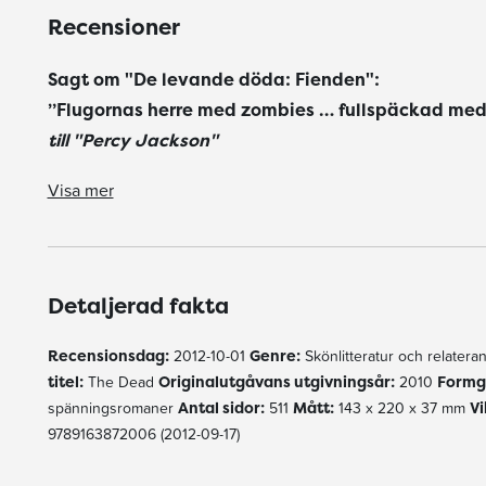
Recensioner
Sagt om "De levande döda: Fienden":
”Flugornas herre med zombies … fullspäckad me
till "Percy Jackson"
Rick Riordan, författare till "Percy Jackson"
"Det är absolut ingen läsning för lättskrämda eller känsliga ... Boken är liksom de föregående delarna mycket spännande, välskriven och rejält skrämmande. Dessutom ställer de
Martina, Ett hem utan böcker är som en kropp utan själ
”Läs, men inte om du är lättskrämd. Och rekommendera den bara till ungdomar som tål lite blod and gore.”
Visa mer
Detaljerad fakta
Recensionsdag:
2012-10-01
Genre:
Skönlitteratur och relate
titel:
The Dead
Originalutgåvans utgivningsår:
2010
Formg
spänningsromaner
Antal sidor:
511
Mått:
143 x 220 x 37 mm
Vi
9789163872006 (2012-09-17)