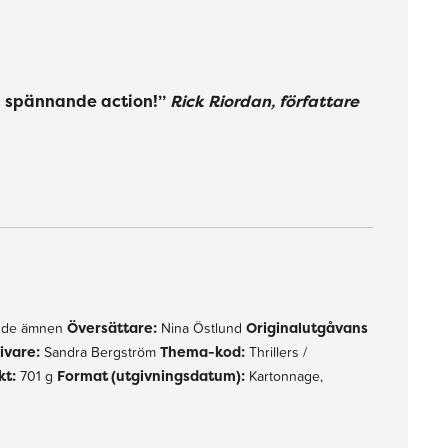
d spännande action!”
Rick Riordan, författare
n intressanta frågor om sådant som svek, lojalitet, moral och vänskap."
rande ämnen
Översättare:
Nina Östlund
Originalutgåvans
ivare:
Sandra Bergström
Thema-kod:
Thrillers /
kt:
701 g
Format (utgivningsdatum):
Kartonnage,