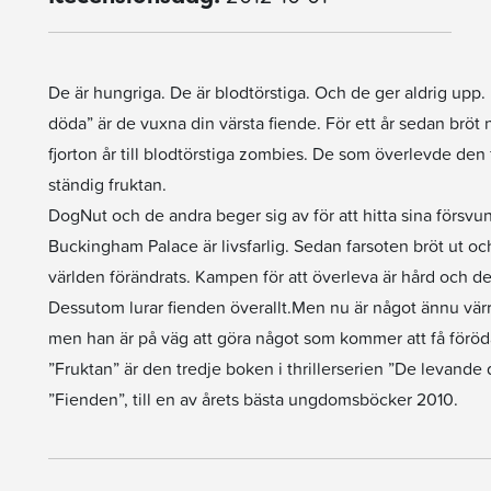
De är hungriga. De är blodtörstiga. Och de ger aldrig upp.
döda” är de vuxna din värsta fiende. För ett år sedan bröt
fjorton år till blodtörstiga zombies. De som överlevde den fö
ständig fruktan.
DogNut och de andra beger sig av för att hitta sina försvu
Buckingham Palace är livsfarlig. Sedan farsoten bröt ut och
världen förändrats. Kampen för att överleva är hård och det
Dessutom lurar fienden överallt.Men nu är något ännu värr
men han är på väg att göra något som kommer att få förö
”Fruktan” är den tredje boken i thrillerserien ”De levande 
”Fienden”, till en av årets bästa ungdomsböcker 2010.