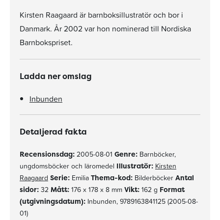
Kirsten Raagaard är barnboksillustratör och bor i
Danmark. År 2002 var hon nominerad till Nordiska
Barnbokspriset.
Ladda ner omslag
Inbunden
Detaljerad fakta
Recensionsdag:
2005-08-01
Genre:
Barnböcker,
ungdomsböcker och läromedel
Illustratör:
Kirsten
Raagaard
Serie:
Emilia
Thema-kod:
Bilderböcker
Antal
sidor:
32
Mått:
176 x 178 x 8 mm
Vikt:
162 g
Format
(utgivningsdatum):
Inbunden, 9789163841125 (2005-08-
01)