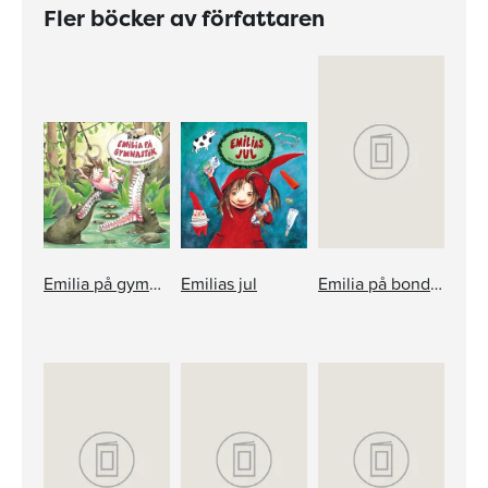
Fler böcker av författaren
Emilia på gymnastik
Emilias jul
Emilia på bondgården