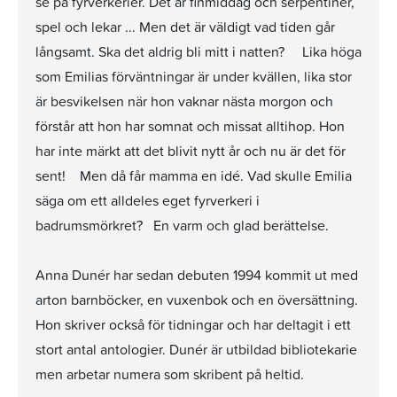
se på fyrverkerier. Det är finmiddag och serpentiner,
spel och lekar ... Men det är väldigt vad tiden går
långsamt. Ska det aldrig bli mitt i natten? Lika höga
som Emilias förväntningar är under kvällen, lika stor
är besvikelsen när hon vaknar nästa morgon och
förstår att hon har somnat och missat alltihop. Hon
har inte märkt att det blivit nytt år och nu är det för
sent! Men då får mamma en idé. Vad skulle Emilia
säga om ett alldeles eget fyrverkeri i
badrumsmörkret? En varm och glad berättelse.
Anna Dunér har sedan debuten 1994 kommit ut med
arton barnböcker, en vuxenbok och en översättning.
Hon skriver också för tidningar och har deltagit i ett
stort antal antologier. Dunér är utbildad bibliotekarie
men arbetar numera som skribent på heltid.