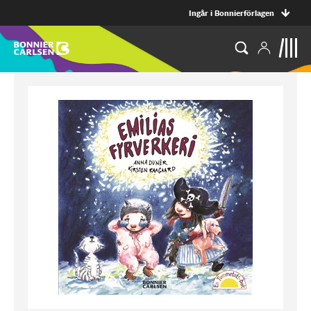
Ingår i Bonnierförlagen