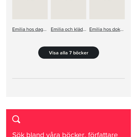
Emilia hos dagmamman
Emilia och klädträdet
Emilia hos doktorn
Visa alla 7 böcker
Sök bland våra
böcker
,
författare