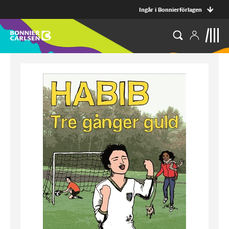
Ingår i Bonnierförlagen