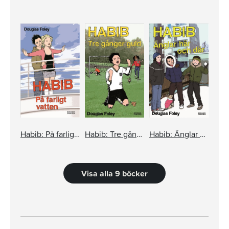
Habib: På farligt vatten
Habib: Tre gånger guld
Habib: Änglar här och där
Visa alla 9 böcker