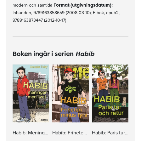
modern och samtida
Format (utgivningsdatum):
Inbunden, 9789163858659 (2008-03-10); E-bok, epub2,
9789163873447 (2012-10-17)
Boken ingår i serien
Habib
Habib: Meningen med livet
Habib: Friheten minus fyra
Habib: Paris tur och retur