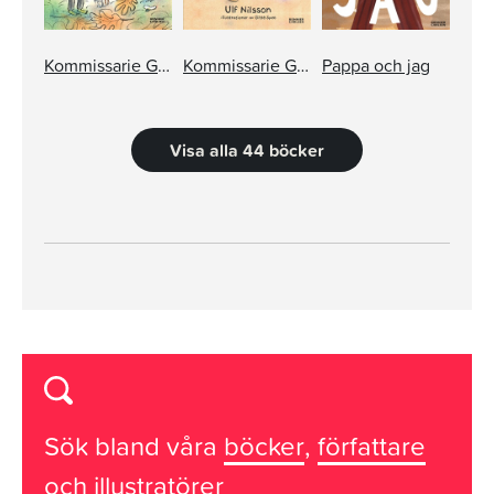
Kommissarie Gordon. Ett fall i alla fall
Kommissarie Gordon. Det sista fallet?
Pappa och jag
Visa alla 44 böcker
Sök bland våra
böcker
,
författare
och
illustratörer