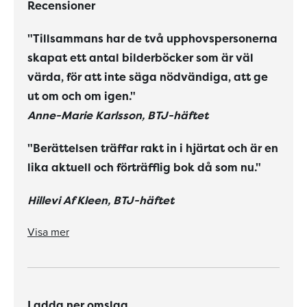
Recensioner
"Tillsammans har de två upphovspersonerna
skapat ett antal bilderböcker som är väl
värda, för att inte säga nödvändiga, att ge
ut om och om igen."
Anne-Marie Karlsson, BTJ-häftet
"Berättelsen träffar rakt in i hjärtat och är en
lika aktuell och förträfflig bok då som nu."
Hillevi Af Kleen, BTJ-häftet
"Så mycket, så bra. Särskilt berättelsen om Lilla syster Kanin som får vara så ensam så mycket med sin storebror eftersom mamma och pappa jämt är ute och jagar morötter /.../ Ett "Äntligen hemma" för dem med mammor och pappor som hela tiden är ute och jagar morötter."
Visa mer
Ladda ner omslag