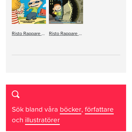
Risto Rappare och Nudel-Nella
Risto Rappare och den hemska korven
Sök bland våra
böcker
,
författare
och
illustratörer