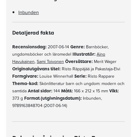
Inbunden
Detaljerad fakta
Recensionsdag:
2007-06-14
Genre:
Barnböcker,
ungdomsböcker och läromedel
Illustratör:
Aino
Havukainen
,
Sami Toivonen
Översättare:
Merit Wager
Originalutgåvans titel:
Risto Räppäjää ja Pakastaja-Elvi
Formgivare:
Louise Winnerhall
Serie:
Risto Rappare
Thema-kod:
Skönlitteratur barn och ungdom: modern och
samtida
Antal sidor:
144
Mått:
166 x 212 x 15 mm
Vikt:
373 g
Format (utgivningsdatum):
Inbunden,
9789163848704 (2007-06-14)