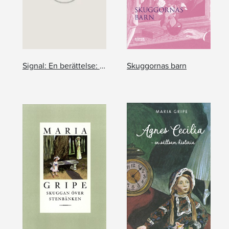
Signal: En berättelse: Annas blomma
Skuggornas barn