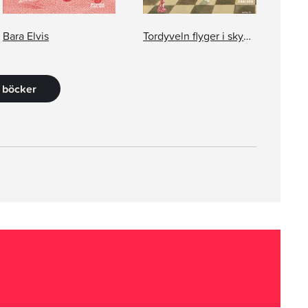
Bara Elvis
Tordyveln flyger i skymningen
6 böcker