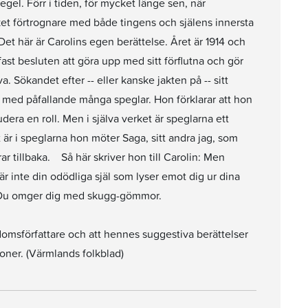
gel. Förr i tiden, för mycket länge sen, när
et förtrognare med både tingens och själens innersta
t här är Carolins egen berättelse. Året är 1914 och
fast besluten att göra upp med sitt förflutna och gör
eva. Sökandet efter -- eller kanske jakten på -- sitt
het med påfallande många speglar. Hon förklarar att hon
udera en roll. Men i själva verket är speglarna ett
 är i speglarna hon möter Saga, sitt andra jag, som
r tillbaka. Så här skriver hon till Carolin: Men
 är inte din odödliga själ som lyser emot dig ur dina
. Du omger dig med skugg-gömmor.
ngdomsförfattare och att hennes suggestiva berättelser
ner. (Värmlands folkblad)