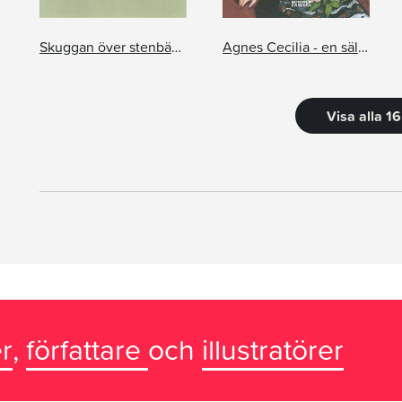
Skuggan över stenbänken
Agnes Cecilia - en sällsam historia
Visa alla 1
r
,
författare
och
illustratörer