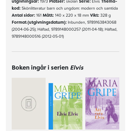
utgivningsår:
1973
Platser:
skolan
Serie:
Elvis
Thema-
kod:
Skönlitteratur barn och ungdom: modern och samtida
Antal sidor:
161
Mått:
140 x 220 x 18 mm
Vikt:
328 g
Format (utgivningsdatum):
Inbunden, 9789163843068
(2004-06-25); Häftad, 9789148000257 (2011-04-18); Häftad,
9789148000516 (2012-05-01)
Boken ingår i serien
Elvis