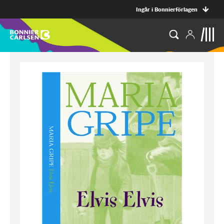
Ingår i Bonnierförlagen