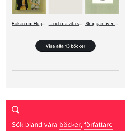
Boken om Hugo och Josefin
... och de vita skuggorna i skogen
Skuggan över stenbänken
Visa alla 13 böcker
Sök bland våra
böcker
,
författare