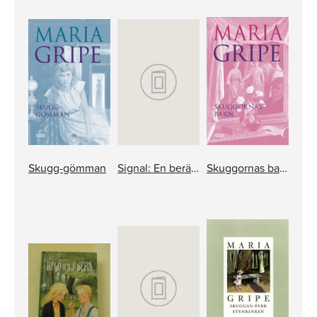
Skugg-gömman
Signal: En berättelse: Annas blomma
Skuggornas barn