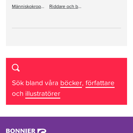
Människokroppen
Riddare och borgar
Sök bland våra
böcker
,
författare
och
illustratörer