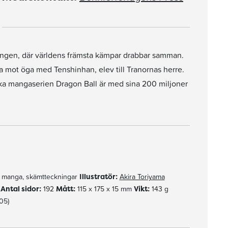
ingen, där världens främsta kämpar drabbar samman.
ga mot öga med Tenshinhan, elev till Tranornas herre.
ska mangaserien Dragon Ball är med sina 200 miljoner
, manga, skämtteckningar
Illustratör:
Akira Toriyama
r
Antal sidor:
192
Mått:
115 x 175 x 15 mm
Vikt:
143 g
05)