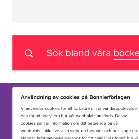
Sök bland våra
böcke
Användning av cookies på Bonnierförlagen
Vi använder cookies för att förbättra din användarupplevelse
Vi arbetar med att hitta, utveckla, publicera och sprida
och för att analysera hur vår webbplats används. Dessa
berättelser för barn och unga.
cookies samlar information om ditt beteende på vår
webbplats, inklusive vilka sidor du besöker och hur länge du
stannar. Informationen används för att hjälpa oss förstå hur vi