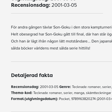
2001-03-05
Recensionsdag:
För andra gången tävlar Son-Goku i den stora kampturner
Helt obesegrad har Son-Goku gått till final, där han står ö
Och han är lågt ifrån någon lätt motståndare... Den japan
sålda böcker världens mest sålda serie hittills!
Detaljerad fakta
Recensionsdag:
2001-03-05
Genre:
Tecknade romaner, serier
Thema-kod:
Tecknade romaner, serier, manga, skämtteckninga
Format (utgivningsdatum):
Pocket, 9789163820274 (2001-03-