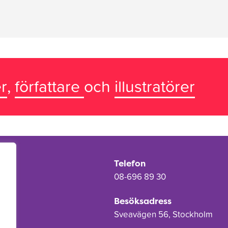
r
,
författare
och
illustratörer
Telefon
08-696 89 30
Besöksadress
Sveavägen 56, Stockholm