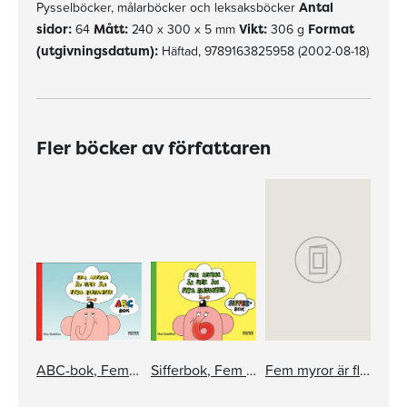
Pysselböcker, målarböcker och leksaksböcker
Antal
sidor:
64
Mått:
240 x 300 x 5 mm
Vikt:
306 g
Format
(utgivningsdatum):
Häftad, 9789163825958 (2002-08-18)
Fler böcker av författaren
ABC-bok, Fem myror är fler än fyra elefanter (miniformat)
Sifferbok, Fem myror är fler än fyra elefanter (miniformat)
Fem myror är fler än fyra elefanter - sifferbok