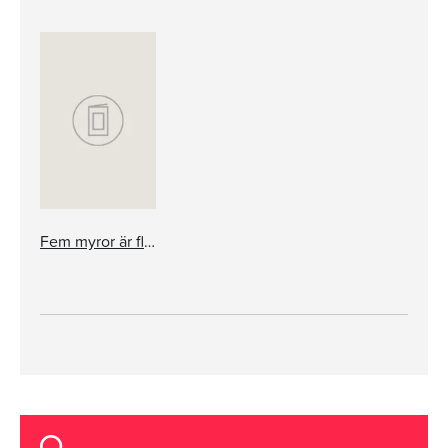
Fem myror är fler än fyra elefanter, ABC