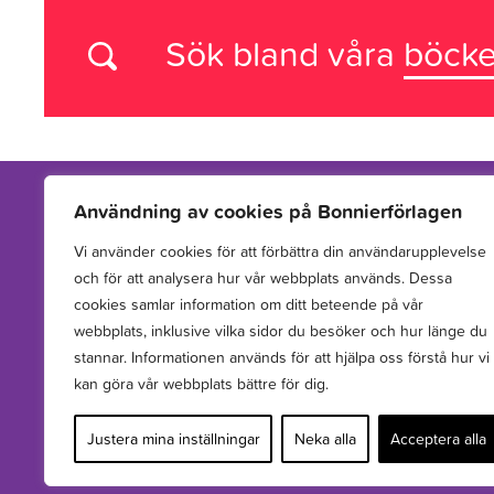
Sök bland våra
böcke
Användning av cookies på Bonnierförlagen
Vi använder cookies för att förbättra din användarupplevelse
Vi arbetar med att hitta, utveckla, publicera och sprida
och för att analysera hur vår webbplats används. Dessa
berättelser för barn och unga.
cookies samlar information om ditt beteende på vår
webbplats, inklusive vilka sidor du besöker och hur länge du
stannar. Informationen används för att hjälpa oss förstå hur vi
kan göra vår webbplats bättre för dig.
Justera mina inställningar
Neka alla
Acceptera alla