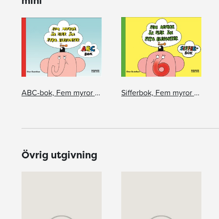
mini
ABC-bok, Fem myror är fler än fyra elefanter (miniformat)
Sifferbok, Fem myror är fler än fyra elefanter (miniformat)
Övrig utgivning