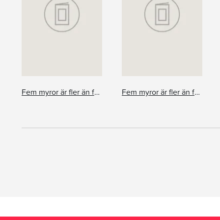
Fem myror är fler än fyra elefanter - Lek och lär. Pysselbok
Fem myror är fler än fyra elefanter - sifferbok