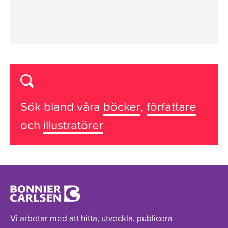
Sök bland våra
böcker
,
författare
och
illustratörer
Vi arbetar med att hitta, utveckla, publicera