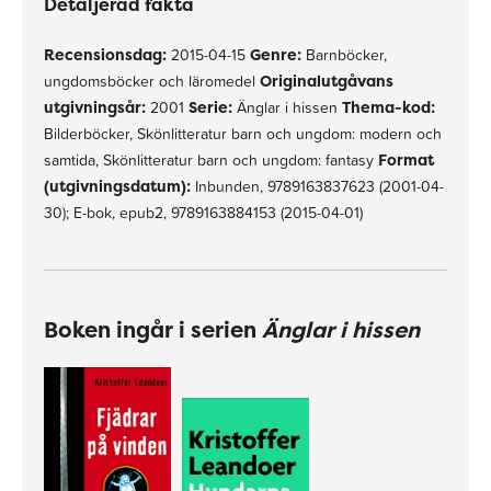
Detaljerad fakta
Recensionsdag:
2015-04-15
Genre:
Barnböcker,
ungdomsböcker och läromedel
Originalutgåvans
utgivningsår:
2001
Serie:
Änglar i hissen
Thema-kod:
Bilderböcker, Skönlitteratur barn och ungdom: modern och
samtida, Skönlitteratur barn och ungdom: fantasy
Format
(utgivningsdatum):
Inbunden, 9789163837623 (2001-04-
30); E-bok, epub2, 9789163884153 (2015-04-01)
Boken ingår i serien
Änglar i hissen