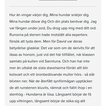
Hur än vingar värjer dig, Mina hundar snärjer dig.
Mina hundar dövar dig Och din plats berövar dig. Jag
var fången under jord, Du drog upp mig med ditt ord.
Runorna på stenen hade motstått alla experters
försök att tyda dem. Men för David var deras
betydelse glasklar. Det var som om de skrivits för att
läsas av honom, just vid det här tillfället, när klassen
samlats på kullen vid Sanntuna. Och han har inte
mer än uttalat de sista stavelserna förrän allt blir
kolsvart och ett öronbedövande muller hörs - så slår
blixten ner. När de återfått synförmågan upptäcker
de att runstenen kluvits, rämnat och fallit ihop i en
stenhög - Hundarna är lösa. Långsamt börjar de få
upp vittringen, långsamt börjar de söka sig allt