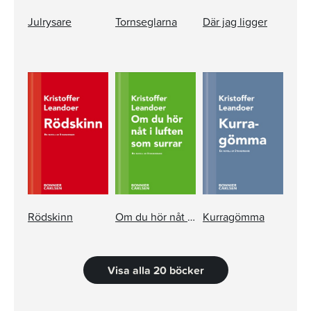
Julrysare
Tornseglarna
Där jag ligger
Rödskinn
Om du hör nåt i luften som surrar
Kurragömma
Visa alla 20 böcker