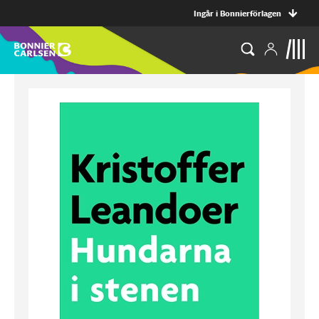
Ingår i Bonnierförlagen