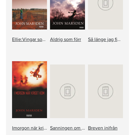
Ellie:Vingar som bär
Aldrig som förr
Så länge jag finns
Imorgon när kriget kom
Sanningen om Winter
Breven inifrån