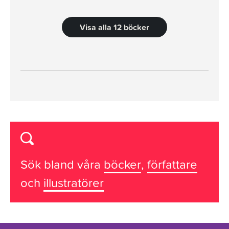
Visa alla 12 böcker
Sök bland våra
böcker
,
författare
och
illustratörer