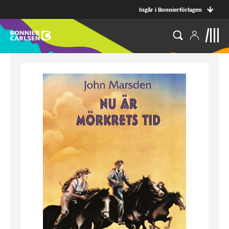
Ingår i Bonnierförlagen