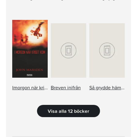
Imorgon när kriget kom
Breven inifrån
Så grydde hämndens timme
Visa alla 12 böcker