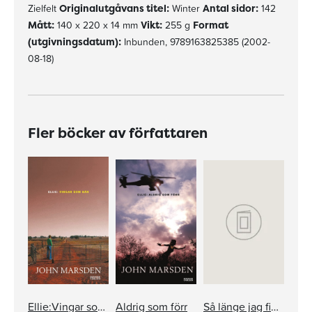
Zielfelt
Originalutgåvans titel:
Winter
Antal sidor:
142
Mått:
140 x 220 x 14 mm
Vikt:
255 g
Format
(utgivningsdatum):
Inbunden, 9789163825385 (2002-
08-18)
Fler böcker av författaren
Ellie:Vingar som bär
Aldrig som förr
Så länge jag finns