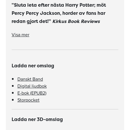
"Sluta leta efter nästa Harry Potter; möt
Percy Percy Jackson, horder av fans har
redan gjort det!"
Kirkus Book Reviews
"'Striden om Olympen' är action med allt man kan önska av hjältar, skurkar, monster och magi."
"Sluta leta efter nästa Harry Potter; möt Percy Percy Jackson, horder av fans har redan gjort det!"
Stephenie Meyer på sin sajt när hon läst ut Striden om Olympen, 29/6-09
"Både roliga och spännande samtidigt. Inga konstiga fantasynamn."
Visa mer
Ladda ner omslag
Danskt Band
Digital ljudbok
E-bok (EPUB2)
Storpocket
Ladda ner 3D-omslag