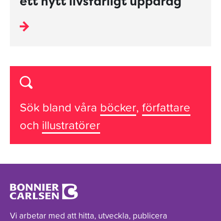
ett nytt livsfarligt uppdrag
Sök bland våra
böcker
,
författare
och
illustratörer
Vi arbetar med att hitta, utveckla, publicera