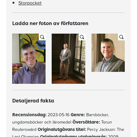
Storpocket
Ladda ner foton av författaren
Detaljerad fakta
Recensionsdag:
2023-05-16
Genre:
Barnböcker,
ungdomsböcker och läromedel
Översättare:
Torun
Reuterswärd
Originalutgåvans titel:
Percy Jackson: The
Last Olympian
Originalutgåvans utgivningsår:
2009