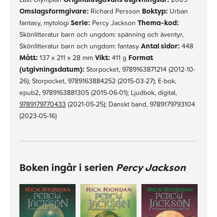
Omslagsformgivare:
Richard Persson
Boktyp:
Urban
fantasy, mytologi
Serie:
Percy Jackson
Thema-kod:
Skönlitteratur barn och ungdom: spänning och äventyr,
Skönlitteratur barn och ungdom: fantasy
Antal sidor:
448
Mått:
137 x 211 x 28 mm
Vikt:
411 g
Format
(utgivningsdatum):
Storpocket, 9789163871214 (2012-10-
26); Storpocket, 9789163884252 (2015-03-27); E-bok,
epub2, 9789163881305 (2015-06-01); Ljudbok, digital,
9789179770433
(2021-05-25); Danskt band, 9789179793104
(2023-05-16)
Boken ingår i serien
Percy Jackson