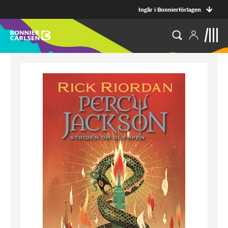
Ingår i Bonnierförlagen