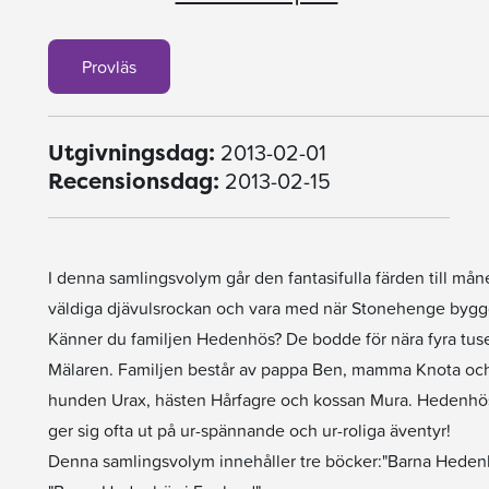
Provläs
2013-02-01
Utgivningsdag:
2013-02-15
Recensionsdag:
I denna samlingsvolym går den fantasifulla färden till må
väldiga djävulsrockan och vara med när Stonehenge bygg
Känner du familjen Hedenhös? De bodde för nära fyra tusen
Mälaren. Familjen består av pappa Ben, mamma Knota och b
hunden Urax, hästen Hårfagre och kossan Mura. Hedenhösarn
ger sig ofta ut på ur-spännande och ur-roliga äventyr!
Denna samlingsvolym innehåller tre böcker:"Barna Heden