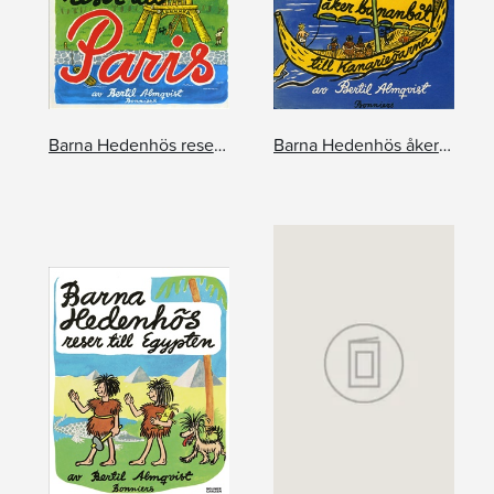
Barna Hedenhös reser till Paris
Barna Hedenhös åker bananbåt till Kanarieöarna