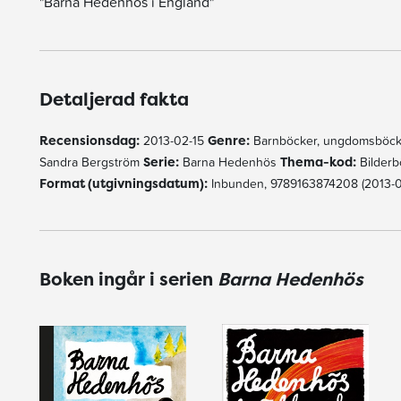
"Barna Hedenhös i England"
Detaljerad fakta
Recensionsdag:
2013-02-15
Genre:
Barnböcker, ungdomsböck
Sandra Bergström
Serie:
Barna Hedenhös
Thema-kod:
Bilder
Format (utgivningsdatum):
Inbunden, 9789163874208 (2013-0
Boken ingår i serien
Barna Hedenhös