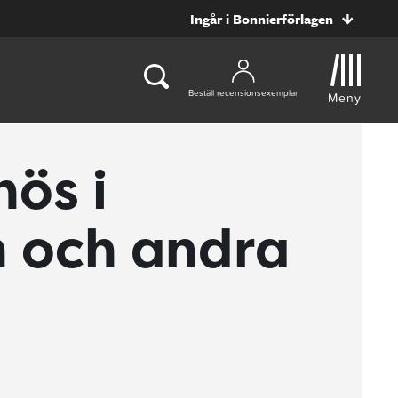
Ingår i Bonnierförlagen
Beställ recensionsexemplar
Meny
ös i
 och andra