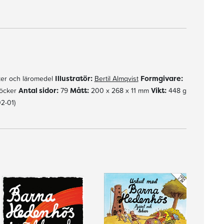
er och läromedel
Illustratör:
Bertil Almqvist
Formgivare:
böcker
Antal sidor:
79
Mått:
200 x 268 x 11 mm
Vikt:
448 g
2-01)