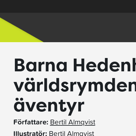
Barna Hedenh
världsrymden
äventyr
Författare:
Bertil Almqvist
Illustratör:
Bertil Almqvist