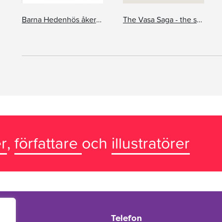
Barna Hedenhös åker till Egypten
The Vasa Saga - the story of a Ship
r
,
författare
och
illustratörer
Telefon