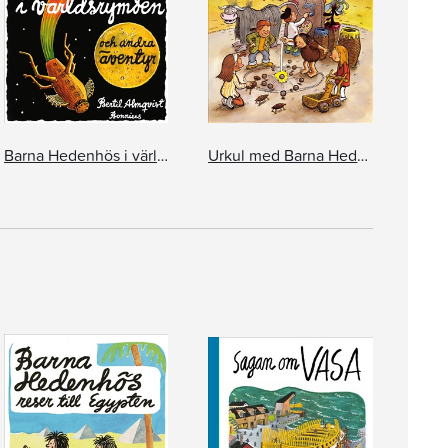
Barna Hedenhös i världsrymden och andra äventyr
Urkul med Barna Hedenhös