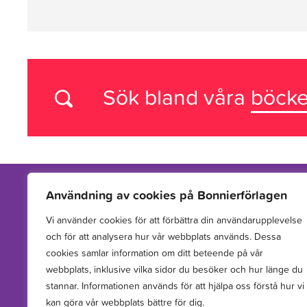
Sök bland våra
böcke
Användning av cookies på Bonnierförlagen
Vi använder cookies för att förbättra din användarupplevelse
Vi arbetar med att hitta, utveckla, publicera och sprida
och för att analysera hur vår webbplats används. Dessa
berättelser för barn och unga.
cookies samlar information om ditt beteende på vår
webbplats, inklusive vilka sidor du besöker och hur länge du
stannar. Informationen används för att hjälpa oss förstå hur vi
kan göra vår webbplats bättre för dig.