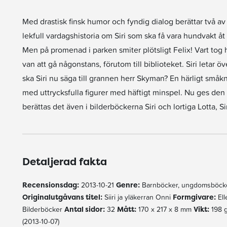
Med drastisk finsk humor och fyndig dialog berättar två 
lekfull vardagshistoria om Siri som ska få vara hundvakt åt 
Men på promenad i parken smiter plötsligt Felix! Vart tog 
van att gå någonstans, förutom till biblioteket. Siri letar ö
ska Siri nu säga till grannen herr Skyman? En härligt småkn
med uttrycksfulla figurer med häftigt minspel. Nu ges den 
berättas det även i bilderböckerna Siri och lortiga Lotta,
Detaljerad fakta
Recensionsdag:
2013-10-21
Genre:
Barnböcker, ungdomsböcke
Originalutgåvans titel:
Siiri ja yläkerran Onni
Formgivare:
Ell
Bilderböcker
Antal sidor:
32
Mått:
170 x 217 x 8 mm
Vikt:
198 
(2013-10-07)