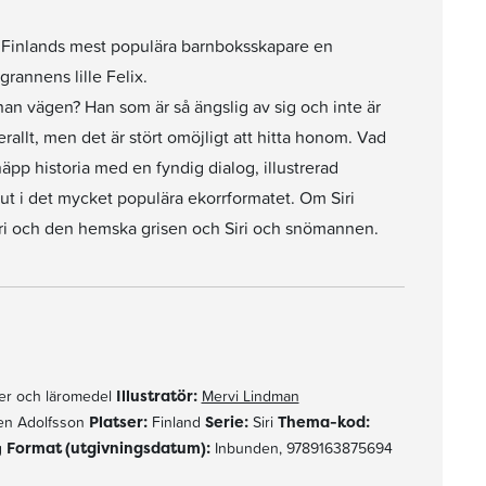
av Finlands mest populära barnboksskapare en
grannens lille Felix.
han vägen? Han som är så ängslig av sig och inte är
verallt, men det är stört omöjligt att hitta honom. Vad
äpp historia med en fyndig dialog, illustrerad
ut i det mycket populära ekorrformatet. Om Siri
 Siri och den hemska grisen och Siri och snömannen.
r och läromedel
Illustratör:
Mervi Lindman
en Adolfsson
Platser:
Finland
Serie:
Siri
Thema-kod:
g
Format (utgivningsdatum):
Inbunden, 9789163875694