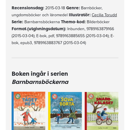
Recensionsdag:
2015-03-18
Genre:
Barnböcker,
ungdomsböcker och läromedel
Illustratör:
Cecilia Torudd
Serie:
Barnbarnsböckerna
Thema-kod:
Bilderböcker
Format (utgivningsdatum):
Inbunden, 9789163879166
(2015-03-04); E-bok, pdf, 9789163885655 (2015-03-04); E-
bok, epub3, 9789163883767 (2015-03-04)
Boken ingår i serien
Barnbarnsböckerna