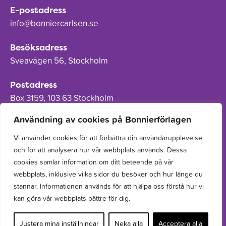
E-postadress
info@bonniercarlsen.se
Besöksadress
Sveavägen 56, Stockholm
Postadress
Box 3159, 103 63 Stockholm
Användning av cookies på Bonnierförlagen
Vi använder cookies för att förbättra din användarupplevelse
och för att analysera hur vår webbplats används. Dessa
Om Bonnierförlagen
cookies samlar information om ditt beteende på vår
Cookies
webbplats, inklusive vilka sidor du besöker och hur länge du
stannar. Informationen används för att hjälpa oss förstå hur vi
Integritetspolicy
kan göra vår webbplats bättre för dig.
Justera mina inställningar
Neka alla
Acceptera alla