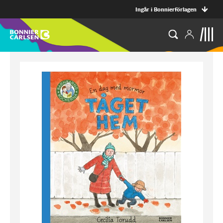
Ingår i Bonnierförlagen