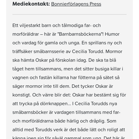
Bonnierförlagens Press
Mediekontakt:
Ett viljestarkt barn och tålmodiga far- och
morföräldrar – här är "Barnbarnsböckerna"! Humor
och vardag för gamla och unga. En sprillans ny och
träffsäker småbarnsserie av Cecilia Torudd. Mormor
ska hämta Oskar på förskolan idag. De ska ta blå
tåget hem tillsammans, men det sitter busiga killar i
vagnen och fastän killarna har fötterna på sätet så
säger mormor inte till dem. Det tycker Oskar är
konstigt. Och värre blir det: Oskar har bestämt sig för
att trycka på dörrknappen… I Cecilia Torudds nya
småbarnsböcker är vardagen tillsammans med far-
och morföräldrarna både härlig och dråplig. Som
alltid med Torudds verk är det både lätt och roligt att
känna igen sig för såväl gammal som ung. Det här är