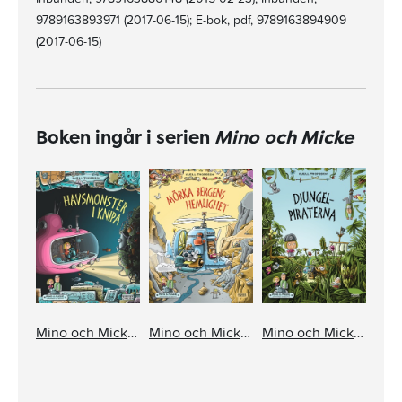
9789163893971 (2017-06-15); E-bok, pdf, 9789163894909
(2017-06-15)
Boken ingår i serien
Mino och Micke
Mino och Micke. Havsmonster i knipa
Mino och Micke. Mörka bergens hemlighet
Mino och Micke. Djungelpiraterna