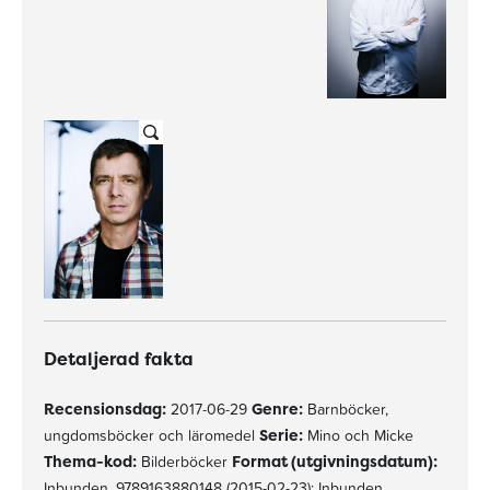
Detaljerad fakta
Recensionsdag:
2017-06-29
Genre:
Barnböcker,
ungdomsböcker och läromedel
Serie:
Mino och Micke
Thema-kod:
Bilderböcker
Format (utgivningsdatum):
Inbunden, 9789163880148 (2015-02-23); Inbunden,