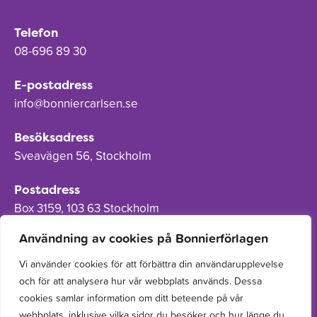
Telefon
08-696 89 30
E-postadress
info@bonniercarlsen.se
Besöksadress
Sveavägen 56, Stockholm
Postadress
Box 3159, 103 63 Stockholm
Användning av cookies på Bonnierförlagen
Vi använder cookies för att förbättra din användarupplevelse
och för att analysera hur vår webbplats används. Dessa
Om Bonnierförlagen
cookies samlar information om ditt beteende på vår
Cookies
webbplats, inklusive vilka sidor du besöker och hur länge du