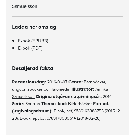
Samuelsson.
Ladda ner omslag
E-bok (EPUB3)
E-bok (PDF)
Detaljerad fakta
Recensionsdag:
2016-01-07
Genre:
Barnböcker,
ungdomsböcker och läromedel
Illustratör:
Annika
Samuelsson
Originalutgåvans utgivningsår:
2014
Serie:
Snurran
Thema-kod:
Bilderböcker
Format
(utgivningsdatum):
E-bok, pdf, 9789163888755 (2015-12-
23); E-bok, epub3, 9789178030514 (2018-02-28)