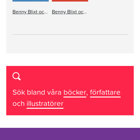
Benny Blixt och jakten på rockidolen
Benny Blixt och Sega Råttans hämnd
Sök bland våra
böcker
,
författare
och
illustratörer