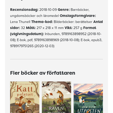
Recensionsdag:
2018-10-09
Genre:
Barnböcker,
ungdomsböcker och läromedel
Omslagsformgivare:
Lena Thunell
Thema-kod:
Bilderböcker: berättelser
Antal
sidor:
32
Mått:
217 x 218 x 11 mm
Vikt:
257 g
Format
(utgivningsdatum):
Inbunden, 9789163898952 (2018-10-
08); E-bok, pdf, 9789163898969 (2018-10-08); E-bok, epub3,
9789179751265 (2020-12-03)
Fler böcker av författaren