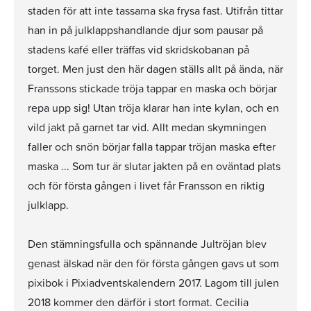
staden för att inte tassarna ska frysa fast. Utifrån tittar
han in på julklappshandlande djur som pausar på
stadens kafé eller träffas vid skridskobanan på
torget. Men just den här dagen ställs allt på ända, när
Franssons stickade tröja tappar en maska och börjar
repa upp sig! Utan tröja klarar han inte kylan, och en
vild jakt på garnet tar vid. Allt medan skymningen
faller och snön börjar falla tappar tröjan maska efter
maska ... Som tur är slutar jakten på en oväntad plats
och för första gången i livet får Fransson en riktig
julklapp.
Den stämningsfulla och spännande Jultröjan blev
genast älskad när den för första gången gavs ut som
pixibok i Pixiadventskalendern 2017. Lagom till julen
2018 kommer den därför i stort format. Cecilia