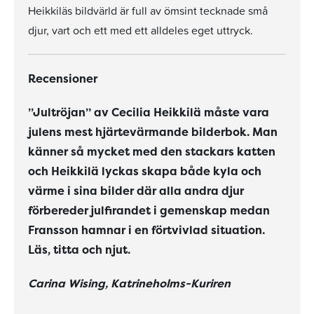
Heikkiläs bildvärld är full av ömsint tecknade små
djur, vart och ett med ett alldeles eget uttryck.
Recensioner
”Jultröjan” av Cecilia Heikkilä måste vara
julens mest hjärtevärmande bilderbok. Man
känner så mycket med den stackars katten
och Heikkilä lyckas skapa både kyla och
värme i sina bilder där alla andra djur
förbereder julfirandet i gemenskap medan
Fransson hamnar i en förtvivlad situation.
Läs, titta och njut.
Carina Wising, Katrineholms-Kuriren