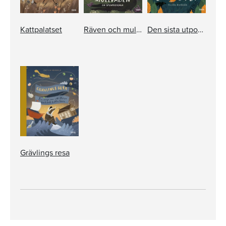
Kattpalatset
Räven och mullvaden. En spökhistoria
Den sista utposten
Grävlings resa