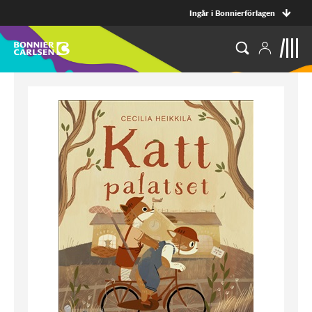
Ingår i Bonnierförlagen