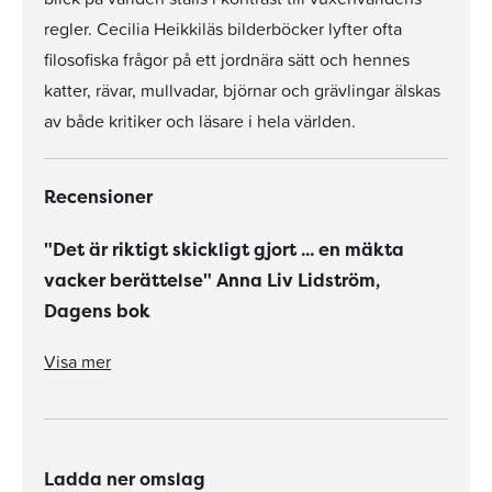
regler. Cecilia Heikkiläs bilderböcker lyfter ofta
filosofiska frågor på ett jordnära sätt och hennes
katter, rävar, mullvadar, björnar och grävlingar älskas
av både kritiker och läsare i hela världen.
Recensioner
"Det är riktigt skickligt gjort ... en mäkta
vacker berättelse" Anna Liv Lidström,
Dagens bok
"Det är riktigt skickligt gjort... en mäkta vacker berättelse" Anna Liv Lidström, Dagens bok
"Färgsättningen är ljuvlig och det är en fin och drömsk historia om att den enes skrot är den andres skatt." Urban Jarvid, Smålandsposten
Visa mer
Ladda ner omslag