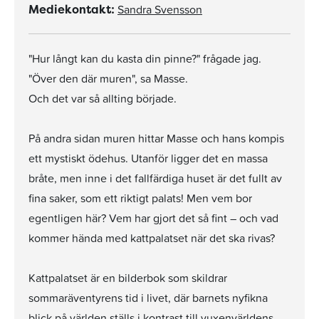
Sandra Svensson
Mediekontakt:
"Hur långt kan du kasta din pinne?" frågade jag.
"Över den där muren", sa Masse.
Och det var så allting började.
På andra sidan muren hittar Masse och hans kompis
ett mystiskt ödehus. Utanför ligger det en massa
bråte, men inne i det fallfärdiga huset är det fullt av
fina saker, som ett riktigt palats! Men vem bor
egentligen här? Vem har gjort det så fint – och vad
kommer hända med kattpalatset när det ska rivas?
Kattpalatset är en bilderbok som skildrar
sommaräventyrens tid i livet, där barnets nyfikna
blick på världen ställs i kontrast till vuxenvärldens